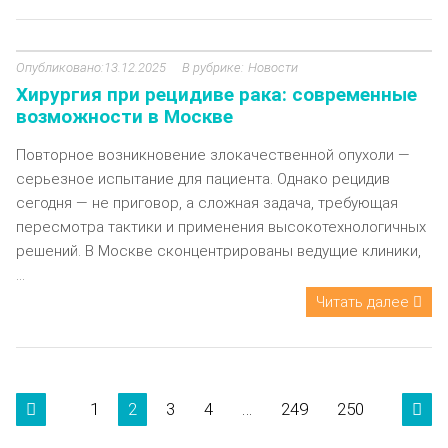
13.12.2025
Новости
Хирургия при рецидиве рака: современные
возможности в Москве
Повторное возникновение злокачественной опухоли —
серьезное испытание для пациента. Однако рецидив
сегодня — не приговор, а сложная задача, требующая
пересмотра тактики и применения высокотехнологичных
решений. В Москве сконцентрированы ведущие клиники,
...
Читать далее
Пагинация
1
2
3
4
…
249
250


записей