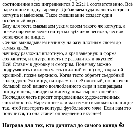
соотношение всех ингредиентов 3:2:2:1:1 соответственно. Всё
нарезанное в одну тарелку . Добавляем туда малость острого
кетчупа и майонеза. Такое смешивание создаст один
особенный вкус.
Базу для теста смазываем узким слоем такого же кетчупа, а
позже парочкой мелко натертых зубчиков чеснока, чеснок
оставляем на пицце.
Сейчас выкладываем начинку на базу плотным слоем до
самых краёв.
начинку разложил вплотную, а края завернул: и форма
сохранится, и внутренность не развалится и вкуснее!
Всё! Ставим в духовку и смотрим. Поначалу можно
подрумянить нижнюю часть (нижний огнь) под закрытой
крышкой, позже верхнюю. Когда тесто обретёт съедобный
колер, достаём пиццу, натираем на неё плотный, но не очень
большой слой вашего возлюбленного сыра и возвращаем
пиццу в печь, кое-где на минуту, пока сыр не запечётся.
Последняя часть просит определённых художественных
способностей. Нарезанные оливки нужно выложить по пицце
так, чтоб повторить контуры футбольного мяча. Если вам это
получится, то она станет определённо вкуснее!
Награда для тех, кто дочитал до самого конца 👍