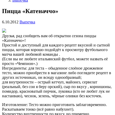
Выпечка
Пицца «Катеначчо»
6.10.2012
Выпечка
Друзья, рад сообщить вам об открытии сезона пиццы
«Катеначчо»!
Простой и доступный для каждого рецепт вкусной и сытной
пиццы, которая хорошо подойдёт к просмотру футбольного
матча вашей любимой команды .
(Если вы не любите итальянский футбол, можете назвать её
просто «Чемпион».)
Ингредиенты: для теста – обыденное слоёное дрожжевое
тесто, можно приобрести в магазине либо поглядите рецепт в
других источниках, он всюду однообразный;
для внутренности – острый кетчуп, майонез, сервелат
(реальный, без сои я беру орский), сыр по вкусу , корнишоны,
помидор, красноватый перчик, луковка (кто не любит лук не
настаиваю), чеснок, зелень, чёрные оливки без косточек.
Изготовление: Тесто можно приготовить заблаговременно.
Раскатываем тонко (всё равно набухнет).
Количество внутренности по вкусу, но примерно