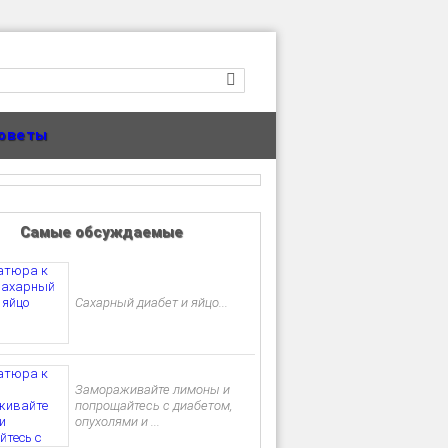
оветы
Самые обсуждаемые
Сахарный диабет и яйцо...
Замораживайте лимоны и
попрощайтесь с диабетом,
опухолями и ...