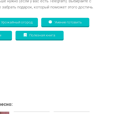
ьше нужно (если у вас есть Telegram). Выбирайте с
 забрать подарок, который поможет этого достичь.
Урожайный огород
Умение готовить
м
Полезная книга
есно: