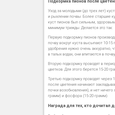
Подкормка пионов после цветен
Уход за молодыми (до трех лет) ку
и рыхлении почвы. Более старшие к
куст пионов был сильным, здоровым
минимум трижды. Делается это так:
Первую подкормку пионов производят
почву вокруг куста высыпают 10-15 
удобрения нужно очень аккуратно, ч
в талых водах, они впитаются в почв
Вторую подкормку проводят в перио
цветков. Для этого берется 15-20 гр
Третью подкормку проводят через 10
после цветения начинают закладыва
почки возобновления), и нет ничего
грамм) и фосфора (15-20 грамм).
Награда для тех, кто дочитал д