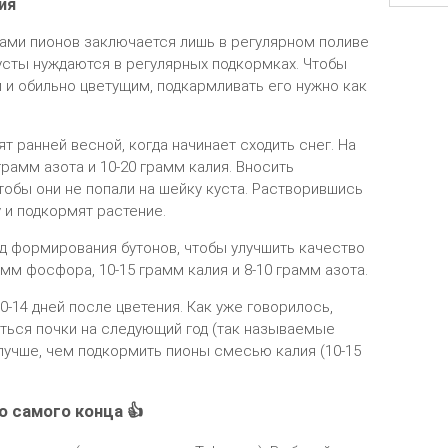
ия
стами пионов заключается лишь в регулярном поливе
усты нуждаются в регулярных подкормках. Чтобы
 и обильно цветущим, подкармливать его нужно как
 ранней весной, когда начинает сходить снег. На
грамм азота и 10-20 грамм калия. Вносить
тобы они не попали на шейку куста. Растворившись
у и подкормят растение.
д формирования бутонов, чтобы улучшить качество
амм фосфора, 10-15 грамм калия и 8-10 грамм азота.
-14 дней после цветения. Как уже говорилось,
ться почки на следующий год (так называемые
 лучше, чем подкормить пионы смесью калия (10-15
о самого конца 👍