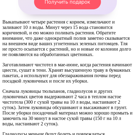
Получить подарок
Выкапывают четыре растения с корнем, измельчают и
заливают 10 л воды. Минут через 15 вода становится
коричневой, и ею можно поливать растения. Обратите
внимание, что даже однократный полив заметно сказывается
на внешнем виде ваших угнетенных зеленых питомцев. Тля
не просто осыпается с растений, но и новые ее колонии долго
не появляются на обработанных цветниках.
Заготавливают чистотел в мае-июне, когда растения начинают
цвести, сушат в тени. Хранят высушенную траву в бумажных
пакетах, а используют для обеззараживания почвы перед
посадкой луковичных и после их уборки.
Сначала луковицы тюльпанов, гладиолусов и других
луковичных цветов выдерживают 2 часа в теплом настое
чистотела (300 г сухой травы на 10 л воды, настаивают 2
суток). Затем луковицы обсушивают и высаживают в грунт.
После уборки посадочный материал можно хорошо промыть и
замочить на 30 минут в настое сухой травы (150 г на 10 л
воды, настаивают 2 суток).
Гладиолусы меньше будут болеть и повреждаться