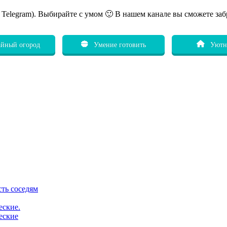
ь Telegram). Выбирайте с умом 🙂 В нашем канале вы сможете заб
йный огород
Умение готовить
Уютн
сть соседям
еские.
еские