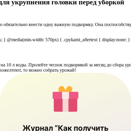
для укрупнения головки перед уборкой
о обязательно внести одну важную подкормку. Она поспособству
px; } @media(min-width: 570px) { .cpykami_aftertext { display:none; }
 на 10 л воды. Пролейте чеснок подкормкой за месяц до сбора у
 пожелтеют, то можно собрать урожай!
Журнал “Как получить