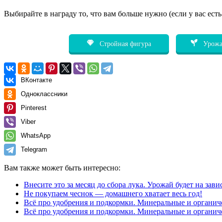
Выбирайте в награду то, что вам больше нужно (если у вас ест
Стройная фигура
Урожа
ВКонтакте
Одноклассники
Pinterest
Viber
WhatsApp
Telegram
Вам также может быть интересно:
Внесите это за месяц до сбора лука. Урожай будет на зави
Не покупаем чеснок — домашнего хватает весь год!
Всё про удобрения и подкормки. Минеральные и органич
Всё про удобрения и подкормки. Минеральные и органич