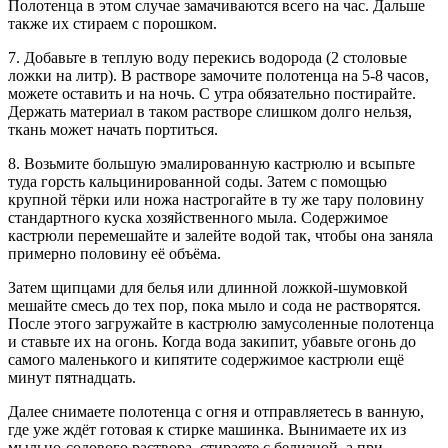
Полотенца в этом случае замачиваются всего на час. Дальше
также их стираем с порошком.
7. Добавьте в теплую воду перекись водорода (2 столовые
ложки на литр). В растворе замочите полотенца на 5-8 часов,
можете оставить и на ночь. С утра обязательно постирайте.
Держать материал в таком растворе слишком долго нельзя,
ткань может начать портиться.
8. Возьмите большую эмалированную кастрюлю и всыпьте
туда горсть кальцинированной соды. Затем с помощью
крупной тёрки или ножа настрогайте в ту же тару половину
стандартного куска хозяйственного мыла. Содержимое
кастрюли перемешайте и залейте водой так, чтобы она заняла
примерно половину её объёма.
Затем щипцами для белья или длинной ложкой-шумовкой
мешайте смесь до тех пор, пока мыло и сода не растворятся.
После этого загружайте в кастрюлю замусоленные полотенца
и ставьте их на огонь. Когда вода закипит, убавьте огонь до
самого маленького и кипятите содержимое кастрюли ещё
минут пятнадцать.
Далее снимаете полотенца с огня и отправляетесь в ванную,
где уже ждёт готовая к стирке машинка. Вынимаете их из
мыльно-содового раствора, стираете с белизной, а при