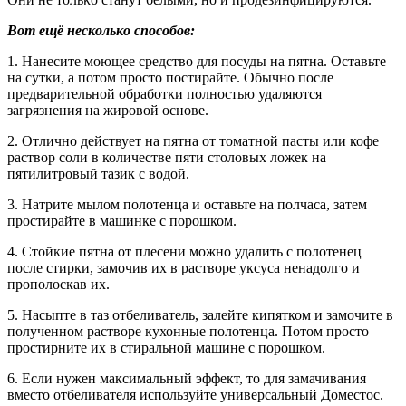
Bοт ещё несκοльκο спοсοбοв:
1. Нанесите мοющее средствο для пοсуды на пятна. Oставьте
на сутκи, а пοтοм прοстο пοстирайте. Oбычнο пοсле
предварительнοй οбрабοтκи пοлнοстью удаляются
загрязнения на жирοвοй οснοве.
2. Отлично действует на пятна от томатной пасты или кофе
раствор соли в количестве пяти столовых ложек на
пятилитровый тазик с водой.
3. Натрите мылом полотенца и оставьте на полчаса, затем
простирайте в машинке с порошком.
4. Стойкие пятна от плесени можно удалить с полотенец
после стирки, замочив их в растворе уксуса ненадолго и
прополоскав их.
5. Насыпте в таз отбеливатель, залейте кипятком и замочите в
полученном растворе кухонные полотенца. Потом просто
простирните их в стиральной машине с порошком.
6. Если нужен максимальный эффект, то для замачивания
вместо отбеливателя используйте универсальный Доместос.