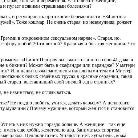
 старая, толстая и беременная. А что делать женщине,
нка и пугает всякими страшными болезнями?
вать, и регулировать протекание беременности. «34-летняя
ужей». Тоже кошмар. Не очень старая, но незамужняя, рожает
Грэмми в откровенном секcуальном наряде». Старая, но,
даст фору любой 20-ти летней? Красивая и богатая женщина. Что
 роману». «Гвинет Пэлтроу выглядит отлично в свои 41 даже в
и не в бикини? Может быть в скафандре или парандже? У матери
мятник? Или наши пляжи заполнены идеальными телами Мистер
котажных белых семейных трусах в красные сердечки, такая
сый старец, выставивший свой вислый зад в стрингах?
не извиняться, не оглядываться.
ье? Не поздно любить, учится, делать карьеру? А целлюлит,
расту мужчины? Почему мужчине, который женится и становится
ет. Успеть в них нужно гораздо больше. А женщине – так еще
 иметь еще хобби, желательно два. Заниматься спортом.
вые блюда. Целлюлита нет. Усталости нет. Зубы белы, кожа