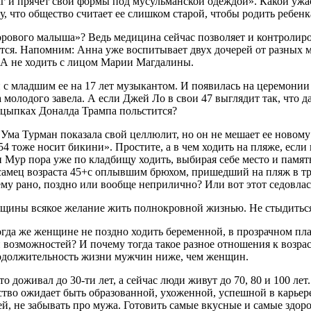
г и прячет свои формы под мусульманской одеждой». Какой ужас,
у, что общество считает ее слишком старой, чтобы родить ребе
орового малыша»? Ведь медицина сейчас позволяет и контролиро
тся. Напомним: Анна уже воспитывает двух дочерей от разных м
. А не ходить с лицом Марии Магдалины.
с младшим ее на 17 лет музыкантом. И появилась на церемонии 
а молодого завела. А если Джей Ло в свои 47 выглядит так, что 
х цыпках Доналда Трампа польстится?
 Ума Турман показала свой целлюлит, но он не мешает ее новому
4 тоже носит бикини». Простите, а в чем ходить на пляже, есл
ми Мур пора уже по кладбищу ходить, выбирая себе место и па
амец возраста 45+с оплывшим брюхом, пришедший на пляж в три
ему рано, поздно или вообще неприлично? Или вот этот седовла
щины всякое желание жить полнокровной жизнью. Не стыдиться, 
гда же женщине не поздно ходить беременной, в прозрачном плат
 и возможностей? И почему тогда такое разное отношения к воз
продолжительность жизни мужчин ниже, чем женщин.
кто доживал до 30-ти лет, а сейчас люди живут до 70, 80 и 100 л
во ожидает быть образованной, ухоженной, успешной в карьере,
й, не забывать про мужа. Готовить самые вкусные и самые здоро