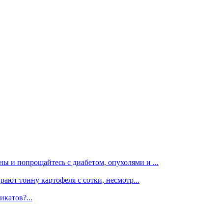
ы и попрощайтесь с диабетом, опухолями и ...
рают тонну картофеля с сотки, несмотр...
икатов?...