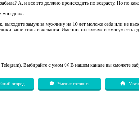
е забыла? А, и все это должно происходить по возрасту. Но по ка
м «поздно».
ык, выходите замуж за мужчину на 10 лет моложе себя или не вы
елики ваши силы и желания. Именно эти «хочу» и «могу» есть е
ь Telegram). Выбирайте с умом 🙂 В нашем канале вы сможете заб
йный огород
Умение готовить
Уютн