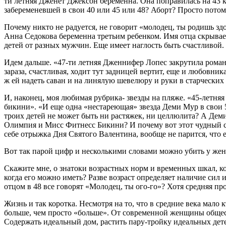
ти летняя Дженет Джексон беременна. Она поправилась на 43 к
забеременевшей в свои 40 или 45 или 48? Аборт? Просто потом
Почему никто не радуется, не говорит «молодец, ты родишь зд
Анна Седокова беременна третьим ребенком. Имя отца скрывае
детей от разных мужчин. Еще имеет наглость быть счастливой
Идем дальше. «47-ти летняя Дженнифер Лопес закрутила роман 
зараза, счастливая, ходит тут задницей вертит, еще и любовник
ж ей надеть саван и на линялую шевелюру и руки в старчески
И, наконец, моя любимая рубрика- звезды на пляже. «45-летняя
бикини». «И еще одна «нестареющая» звезда Деми Мур в свои 5
троих детей не может быть ни растяжек, ни целлюлита? А Де
Олимпия и Мисс Фитнесс Бикини? И почему вот этот чудный с
себе отрыжка Дня Святого Валентина, вообще не парится, что 
Вот так парой цифр и несколькими словами можно убить у жен
Скажите мне, о знатоки возрастных норм и временных шкал, ко
когда его можно иметь? Разве возраст определяет наличие сил
отцом в 48 все говорят «Молодец, ты ого-го»? Хотя средняя 
Жизнь и так коротка. Несмотря на то, что в средние века мало 
больше, чем просто «больше». От современной женщины общест
Содержать идеальный дом, растить пару-тройку идеальных дете