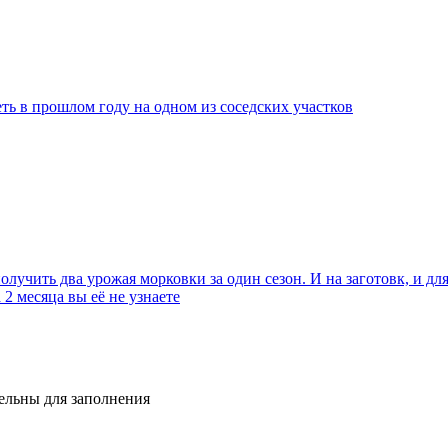
ь в прошлом году на одном из соседских участков
лучить два урожая морковки за один сезон. И на заготовк, и дл
 месяца вы её не узнаете
тельны для заполнения