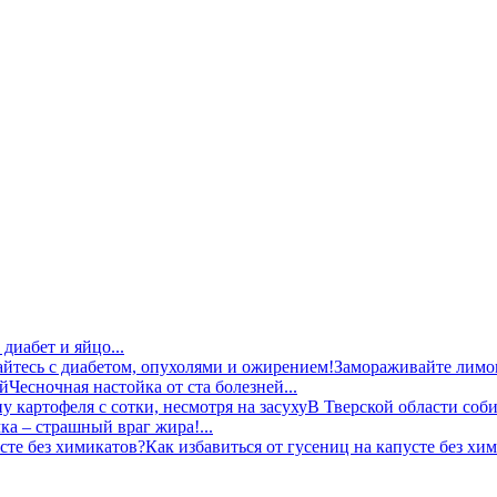
диабет и яйцо...
Замораживайте лимон
Чесночная настойка от ста болезней...
В Тверской области соби
ка – страшный враг жира!...
Как избавиться от гусениц на капусте без хим