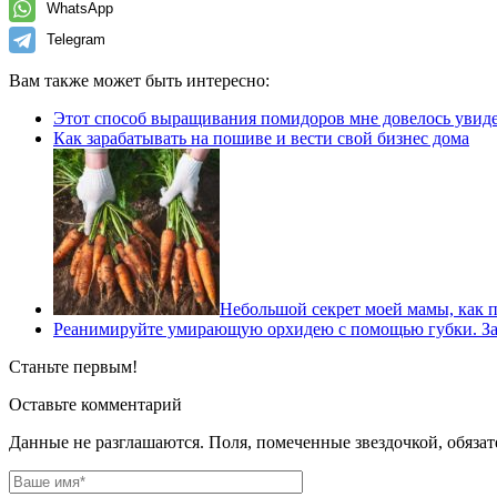
WhatsApp
Telegram
Вам также может быть интересно:
Этот способ выращивания помидоров мне довелось увидет
Как зарабатывать на пошиве и вести свой бизнес дома
Небольшой секрет моей мамы, как по
Реанимируйте умирающую орхидею с помощью губки. За 2
Станьте первым!
Оставьте комментарий
Данные не разглашаются. Поля, помеченные звездочкой, обяза