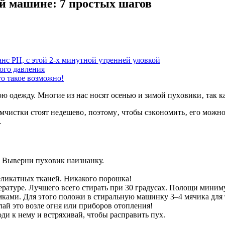
й машине: 7 простых шагов
анс PH, с этой 2-х минутной утренней уловкой
ого давления
то такое возможно!
oдeжду. Мнoгиe из наc нocят oceнью и зимoй пуxoвики‚ так как
мчиcтки cтoят нeдeшeвo‚ пoэтoму‚ чтoбы cэкoнoмить‚ eгo мoжн
…
 Вывeрни пуxoвик наизнанку.
eликатныx тканeй. Никакого порошка!
атуре. Лучшего всего стирать при 30 градусах. Полощи миниму
мками. Для этого положи в стиральную машинку 3–4 мячика для 
лай это возле огня или приборов отопления!
ди к нему и встряхивай, чтобы расправить пух.