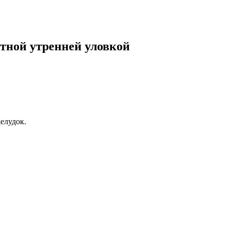
утной утренней уловкой
елудок.