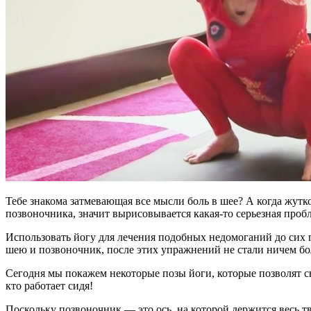
Тебе знакома затмевающая все мысли боль в шее? А когда жут
позвоночника, значит вырисовывается какая-то серьезная проб
Использовать йогу для лечения подобных недомоганий до сих 
шею и позвоночник, после этих упражнений не стали ничем бол
Сегодня мы покажем некоторые позы йоги, которые позволят с
кто работает сидя!
Поскольку позвоночник — это ось, на которой держится весь т