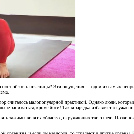
ко ноет область поясницы? Эти ощущения — одни из самых непр
лема.
пор считалось малопопулярной практикой. Однако люди, которые
ьше заниматься, кроме йоги! Такая зарядка избавляет от ужасн
нять зажимы во всех областях, окружающих твою шею. Позвоночн
вой организм, и если он нездоров, то страдают и другие органы