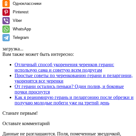
Одноклассники
Pinterest
Viber
WhatsApp
Telegram
загрузка...
Вам также может быть интересно:
Отличный способ укоренения черенков герани:
использую сама и советую всем подругам
Простые советы по черенкованию герани и пеларгонии,
укоренятся все черенки
От герани остались пеньки? Один полив, и боковые
почки проснутся
Как я реанимирую герань и пеларгонию после обрезки и
получаю молодые побеги уже на третий день
Станьте первым!
Оставьте комментарий
Данные не разглашаются. Поля, помеченные звездочкой,