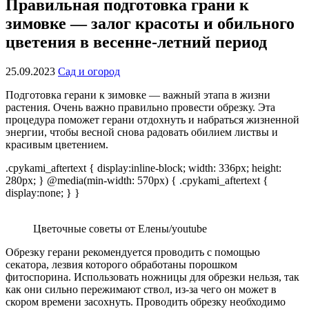
Правильная подготовка грани к
зимовке — залог красоты и обильного
цветения в весенне-летний период
25.09.2023
Сад и огород
Подготовка герани к зимовке — важный этапа в жизни
растения. Очень важно правильно провести обрезку. Эта
процедура поможет герани отдохнуть и набраться жизненной
энергии, чтобы весной снова радовать обилием листвы и
красивым цветением.
.cpykami_aftertext { display:inline-block; width: 336px; height:
280px; } @media(min-width: 570px) { .cpykami_aftertext {
display:none; } }
Цветочные советы от Елены/youtube
Обрезку герани рекомендуется проводить с помощью
секатора, лезвия которого обработаны порошком
фитоспорина. Использовать ножницы для обрезки нельзя, так
как они сильно пережимают ствол, из-за чего он может в
скором времени засохнуть. Проводить обрезку необходимо