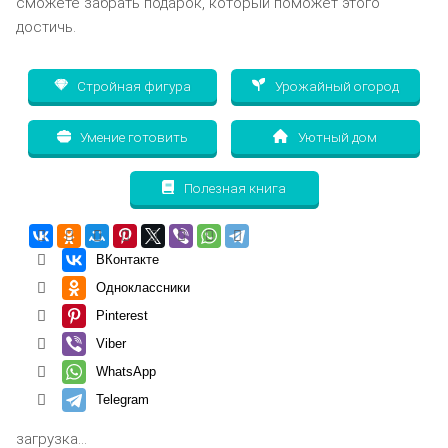
сможете забрать подарок, который поможет этого
достичь.
Стройная фигура
Урожайный огород
Умение готовить
Уютный дом
Полезная книга
ВКонтакте
Одноклассники
Pinterest
Viber
WhatsApp
Telegram
загрузка...