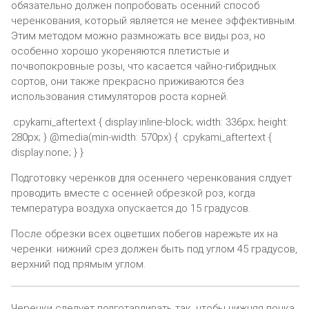
обязательно должен попробовать осенний способ
черенкования, который является не менее эффективным.
Этим методом можно размножать все виды роз, но
особенно хорошо укореняются плетистые и
почвопокровные розы, что касается чайно-гибридных
сортов, они также прекрасно приживаются без
использования стимуляторов роста корней.
.cpykami_aftertext { display:inline-block; width: 336px; height:
280px; } @media(min-width: 570px) { .cpykami_aftertext {
display:none; } }
Подготовку черенков для осеннего черенкования слдует
проводить вместе с осенней обрезкой роз, когда
температура воздуха опускается до 15 градусов.
После обрезки всех оцветших побегов нарежьте их на
черенки: нижний срез должен быть под углом 45 градусов,
верхний под прямым углом.
Черенки следует подготавливать так, чтобы нижняя почка