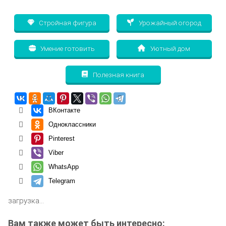
Стройная фигура
Урожайный огород
Умение готовить
Уютный дом
Полезная книга
ВКонтакте
Одноклассники
Pinterest
Viber
WhatsApp
Telegram
загрузка...
Вам также может быть интересно: