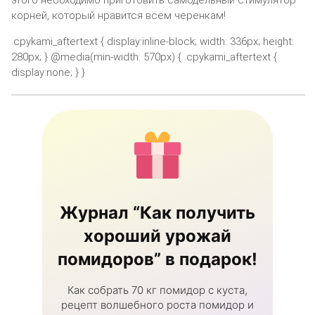
корней, который нравится всем черенкам!
.cpykami_aftertext { display:inline-block; width: 336px; height:
280px; } @media(min-width: 570px) { .cpykami_aftertext {
display:none; } }
Журнал “Как получить
хороший урожай
помидоров” в подарок!
Как собрать 70 кг помидор с куста,
рецепт волшебного роста помидор и