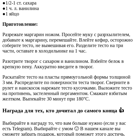
●1/2-1 ст. сахара
●1 ч. л. ванилина
●1 яйцо
Приготовление:
Разрежьте маргарин ножом. Просейте муку с разрхылителем,
добавьте к маргарину, перемешайте. Влейте кефир, осторожно
соберите тесто, не вымешивая его. Разделите тесто на три
части, оставьте в холодильнике на 1 час.
Разотрите творог с сахаром и ванилином. Взбейте белок в
крепкую пену. Аккуратно введите в творог.
Раскатайте тесто на пласты прямоугольной формы толщиной
3 мм. Распределите по поверхности теста творог. Сверните в
рулет и наискосок нарежьте тесто кусочками. Выложите тесто
на противень, застеленный пергаментом. Смажьте взбитым
желтком. Выпекайте 30 минут при 180°С.
Награда для тех, кто дочитал до самого конца 👍
Выбирайте в награду то, что вам больше нужно (если у вас
есть Telegram). Выбирайте с умом 🙂 В нашем канале вы
сможете забрать подарок, который поможет этого достичь.