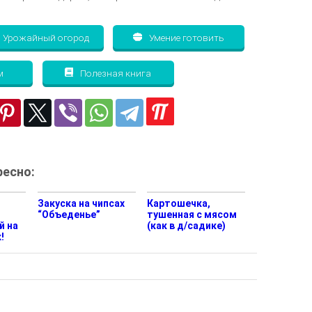
Урожайный огород
Умение готовить
м
Полезная книга
есно:
т
Закуска на чипсах
Картошечка,
“Объеденье”
тушенная с мясом
й на
(как в д/садике)
!