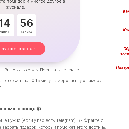
та помидор и многое другое в
журнале.
Ка
14
55
Как
минут
секунд
олучить подарок
Об
тепл
Поваре
а. Выложить семгу. Посыпать зеленью.
 и положить на 10-15 минут в морозильную камеру.
.
о самого конца 👍
ьше нужно (если у вас есть Telegram). Выбирайте с
 забрать подарок, который поможет этого достичь.