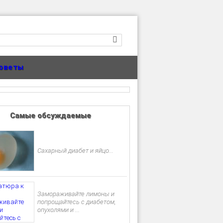
оветы
Самые обсуждаемые
Сахарный диабет и яйцо...
Замораживайте лимоны и
попрощайтесь с диабетом,
опухолями и ...