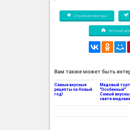
Стройная фигура
Уютный до
Вам также может быть интер
Самые вкусные
Медовый тор
рецепты на Новый
"Особенный".
год!
Самый вкусны
свете медовик