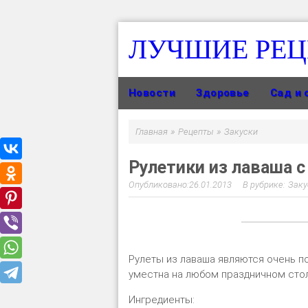
ЛУЧШИЕ РЕ
Новости
Здоровье
Сад и 
»
»
Главная
Рецепты
Закуски
Рулетики из лаваша с
26.01.2013
Заку
Рулеты из лаваша являются очень по
уместна на любом праздничном сто
Ингредиенты: