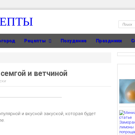
ЦЕПТЫ
огород
Рецепты
Похудение
Праздники
С
 семгой и ветчиной
ски
пулярной и вкусной закуской, которая будет
ле.