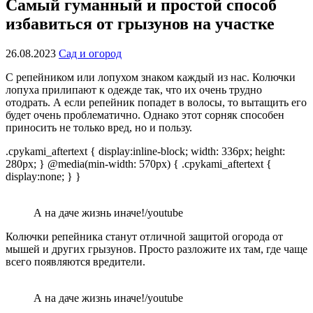
Самый гуманный и простой способ
избавиться от грызунов на участке
26.08.2023
Сад и огород
С репейником или лопухом знаком каждый из нас. Колючки
лопуха прилипают к одежде так, что их очень трудно
отодрать. А если репейник попадет в волосы, то вытащить его
будет очень проблематично. Однако этот сорняк способен
приносить не только вред, но и пользу.
.cpykami_aftertext { display:inline-block; width: 336px; height:
280px; } @media(min-width: 570px) { .cpykami_aftertext {
display:none; } }
А на даче жизнь иначе!/youtube
Колючки репейника станут отличной защитой огорода от
мышей и других грызунов. Просто разложите их там, где чаще
всего появляются вредители.
А на даче жизнь иначе!/youtube