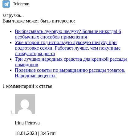
Telegram
загрузка...
Вам также может быть интересно:
Выбрасывать луковую шелуху? Больше никогда! 6
необычных способов применения
Уже второй год использую луковую шелуху при
подготовке семян. Работает лучше, чем покупные
стимуляторы роста
Три лучших народных средства для крепкой рассады
помидоров
Полезные советы по выращианию рассады томатов.
Народные рецепты.
1 комментарий к статье
Irina Petrova
18.01.2023
| 3:45 пп