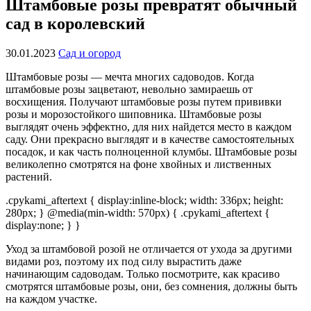
Штамбовые розы превратят обычный
сад в королевский
30.01.2023
Сад и огород
Штамбовые розы — мечта многих садоводов. Когда
штамбовые розы зацветают, невольно замираешь от
восхищения. Получают штамбовые розы путем прививки
розы и морозостойкого шиповника. Штамбовые розы
выглядят очень эффектно, для них найдется место в каждом
саду. Они прекрасно выглядят и в качестве самостоятельных
посадок, и как часть полноценной клумбы. Штамбовые розы
великолепно смотрятся на фоне хвойных и лиственных
растений.
.cpykami_aftertext { display:inline-block; width: 336px; height:
280px; } @media(min-width: 570px) { .cpykami_aftertext {
display:none; } }
Уход за штамбовой розой не отличается от ухода за другими
видами роз, поэтому их под силу вырастить даже
начинающим садоводам. Только посмотрите, как красиво
смотрятся штамбовые розы, они, без сомнения, должны быть
на каждом участке.