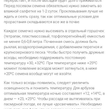
перерастает, и после высадки будет долго приживаться.
Перед посевом семена обязательно нужно замочить во
влажной салфетке на 1-2 суток. Проклевывания лучше не
ждать и сеять сразу, так как оптимальные условия для
прорастания складываются все же в почве.
Каждое семечко нужно высеивать в отдельный горшочек
(тетрапак, пластмассовый, торфоперегнойный) емкостью
не менее 0,6-0,8 литра. Почвенная смесь должна быть
рыхлая, воздухопроницаемая, с добавлением перегноя и
крупнозернового песка. Чтобы быстро получить дружные
всходы, необходимо поддерживать постоянную
температуру +30, +32ºС. При температуре ниже +25ºС
момент появление всходов может затянуться, а ниже
+20ºС семена вообще могут не взойти.
Как только всходы появились, следует увеличить
освещенность и понизить температуру. Для арбузов
оптимальная температура ночью составляет +12, +14ºС, а
днем — +23, +25ºС. Чтобы рассада не вытягивалась при
пасмурной погоде, ее лучше «досвечивать». Необходимо