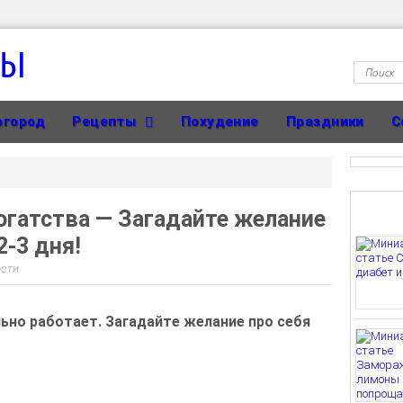
ТЫ
огород
Рецепты
Похудение
Праздники
С
огатства — Загадайте желание
2-3 дня!
сти
льно работает. Загадайте желание про себя