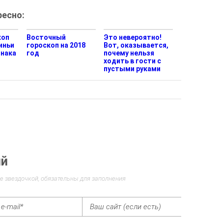
есно:
коп
Восточный
Это невероятно!
иньи
гороскоп на 2018
Вот, оказывается,
Знака
год
почему нельзя
ходить в гости с
пустыми руками
ий
е звездочкой, обязательны для заполнения