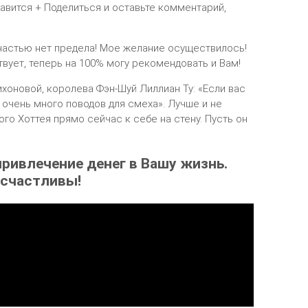
авится + Поделиться и оставьте комментарий,
счастью нет предела! Мое желание осуществилось!
вует, теперь на 100% могу рекомендовать и Вам!
хоновой, королева Фэн-Шуй Лиллиан Ту: «Если вас
т очень много поводов для смеха». Лучше и не
го Хоттея прямо сейчас к себе на стену. Пусть он
привлечение денег в Вашу жизнь.
 счастливы!