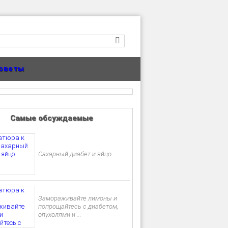
оветы
Самые обсуждаемые
Сахарный диабет и яйцо...
Замораживайте лимоны и
попрощайтесь с диабетом,
опухолями и ...