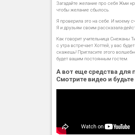
Загадайте желание про себя Жми нр
чтобы желание сбылось.
Я проверила это на себе. И моему 
Я и друзьям своим рассказала-дейст
Как говорит учительница Снежаны Ти
с утра встречает Хоттей, у вас буде
скажешь! Пригласите этого волшебно
будет вашим постоянным гостем.
А вот еще средства для 
Смотрите видео и будьте