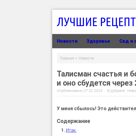
ЛУЧШИЕ РЕЦЕП
Новости
Здоровье
Сад и 
»
Главная
Новости
Талисман счастья и б
и оно сбудется через 
27.02.2024
Ново
У меня сбылось! Это действите
Итак: