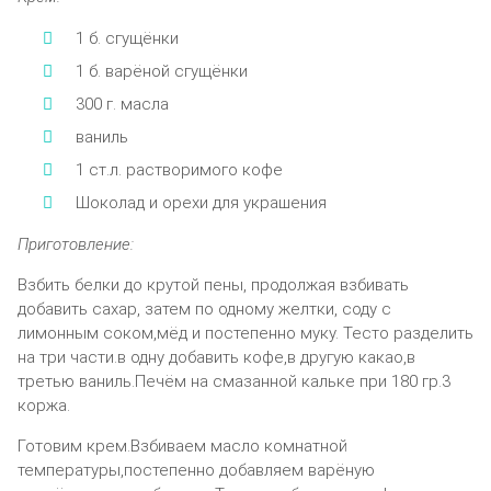
1 б. сгущёнки
1 б. варёной сгущёнки
300 г. масла
ваниль
1 ст.л. растворимого кофе
Шоколад и орехи для украшения
Приготовление:
Взбить белки до крутой пены, продолжая взбивать
добавить сахар, затем по одному желтки, соду с
лимонным соком,мёд и постепенно муку. Тесто разделить
на три части.в одну добавить кофе,в другую какао,в
третью ваниль.Печём на смазанной кальке при 180 гр.3
коржа.
Готовим крем.Взбиваем масло комнатной
температуры,постепенно добавляем варёную