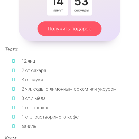
14
53
минут
секунды
Получить подарок
Тесто:
12 яиц
2 ст.сахара
3 ст. муки
2 ч.л. соды с лимонным соком или уксусом
3 ст.л.мёда
1 ст. л. какао
1 ст.л.растворимого кофе
ваниль
Крем: