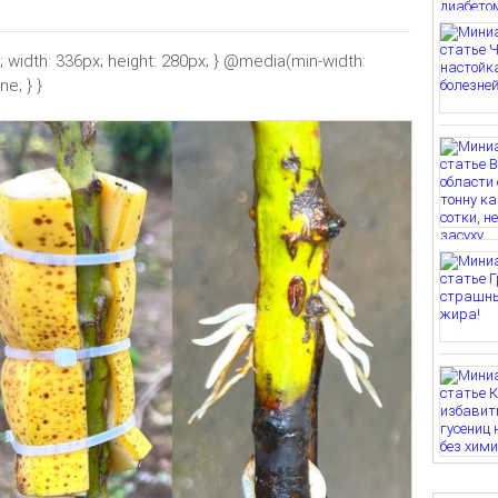
k; width: 336px; height: 280px; } @media(min-width:
e; } }