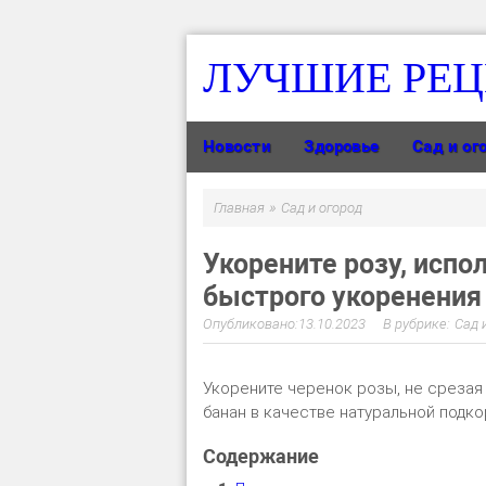
ЛУЧШИЕ РЕ
Новости
Здоровье
Сад и ог
»
Главная
Сад и огород
Укорените розу, испо
быстрого укоренения
13.10.2023
Сад 
Укорените черенок розы, не срезая 
банан в качестве натуральной подко