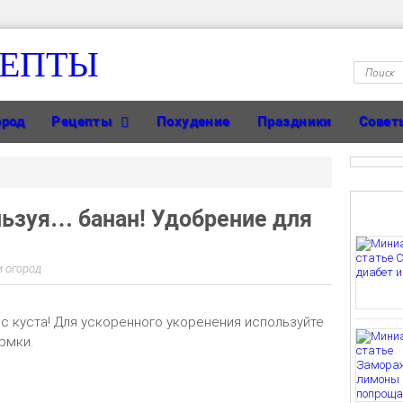
ЦЕПТЫ
ород
Рецепты
Похудение
Праздники
Совет
льзуя… банан! Удобрение для
и огород
с куста! Для ускоренного укоренения используйте
рмки.