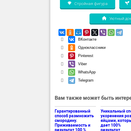
Стройная фигура
Уютный до
ВКонтакте
Одноклассники
Pinterest
Viber
WhatsApp
Telegram
Вам также может быть интере
Гарантированный
Уникальный сп
способ размножить
укоренения роз
смородину.
яйцами, котор
Приживаемость и
дает 100%
результат 100 %
результат