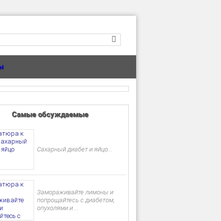
ы
Самые обсуждаемые
Сахарный диабет и яйцо...
Замораживайте лимоны и
попрощайтесь с диабетом,
опухолями и ...