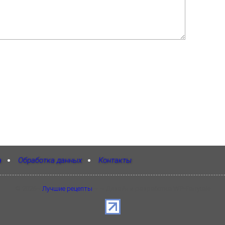
а
Обработка данных
Контакты
©
2026
~
Лучшие рецепты
~ ~ Дизайн и разработка WP-Fairytale