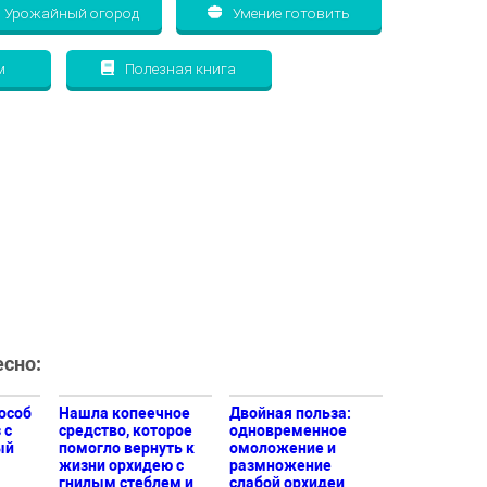
Урожайный огород
Умение готовить
м
Полезная книга
сно:
особ
Нашла копеечное
Двойная польза:
 с
средство, которое
одновременное
ый
помогло вернуть к
омоложение и
жизни орхидею с
размножение
гнилым стеблем и
слабой орхидеи