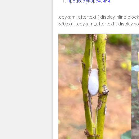
Процесс укоренения:
.cpykami_aftertext { display:inline-bloc
570px) { .cpykami_aftertext { display:non