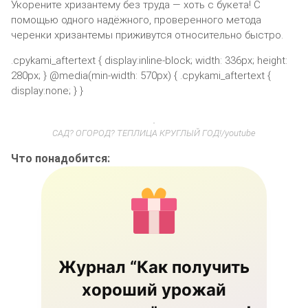
Укорените хризантему без труда — хоть с букета! С
помощью одного надёжного, проверенного метода
черенки хризантемы приживутся относительно быстро.
.cpykami_aftertext { display:inline-block; width: 336px; height:
280px; } @media(min-width: 570px) { .cpykami_aftertext {
display:none; } }
САД? ОГОРОД? ТЕПЛИЦА КРУГЛЫЙ ГОД!/youtube
Что понадобится:
Журнал “Как получить
хороший урожай