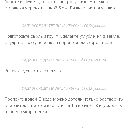
берёте из букета, то этот шаг пропустите. Нарежьте
стебль на черенки длиной 5 см. Лишние листья удалите.
САД? ОГОРОД? ТЕПЛИЦА КРУГЛЫЙ ГОД!/youtube
Подготовьте рыхлый грунт. Сделайте углубления в земле.
Опудрите ножку черенка в порошковом укоренителе.
САД? ОГОРОД? ТЕПЛИЦА КРУГЛЫЙ ГОД!/youtube
Высадите, уплотните землю.
САД? ОГОРОД? ТЕПЛИЦА КРУГЛЫЙ ГОД!/youtube
Пролейте водой. В воде можно дополнительно растворить
5 таблеток янтарной кислоты на 1 л воды, чтобы ускорить
процесс укоренения.