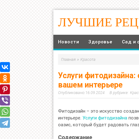
ЛУЧШИЕ РЕ
Новости
Здоровье
Сад и 
»
Главная
Красота
Услуги фитодизайна:
вашем интерьере
16.09.2024
Крас
Фитодизайн – это искусство создан
интерьере.
Услуги фитодизайна
позв
оазис, который будет радовать гла