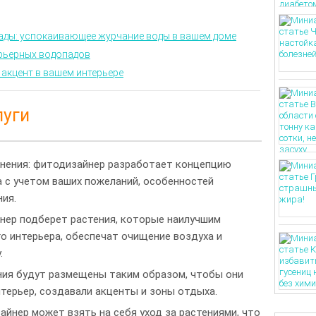
ады: успокаивающее журчание воды в вашем доме
рьерных водопадов
акцент в вашем интерьере
луги
нения: фитодизайнер разработает концепцию
а с учетом ваших пожеланий, особенностей
ия.
нер подберет растения, которые наилучшим
о интерьера, обеспечат очищение воздуха и
.
ния будут размещены таким образом, чтобы они
терьер, создавали акценты и зоны отдыха.
айнер может взять на себя уход за растениями, что