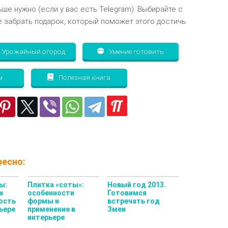
ьше нужно (если у вас есть Telegram). Выбирайте с
 забрать подарок, который поможет этого достичь.
Урожайный огород
Умение готовить
м
Полезная книга
есно:
ы:
Плитка «соты»:
Новый год 2013.
и
особенности
Готовимся
ость
формы и
встречать год
ьере
применение в
Змеи
интерьере