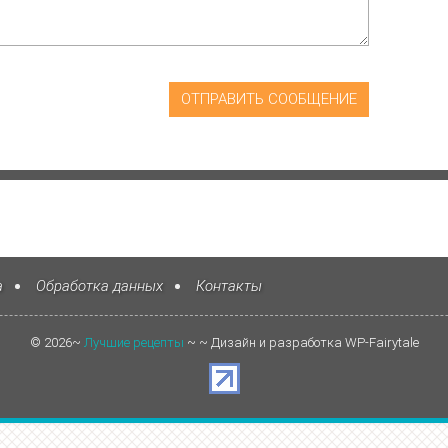
а
Обработка данных
Контакты
©
2026
~
Лучшие рецепты
~ ~ Дизайн и разработка WP-Fairytale