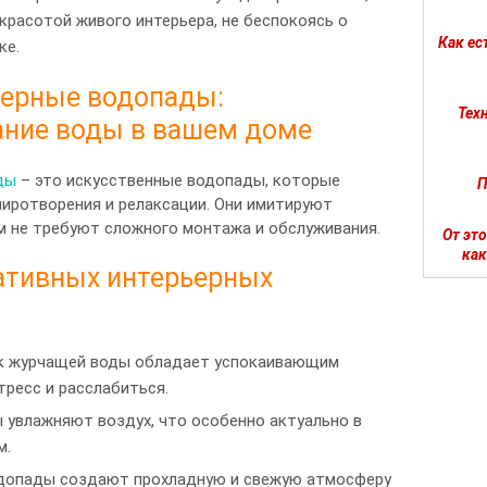
красотой живого интерьера, не беспокоясь о
Как ес
ке.
ерные водопады:
Тех
ние воды в вашем доме
ды
– это искусственные водопады, которые
П
иротворения и релаксации. Они имитируют
м не требуют сложного монтажа и обслуживания.
От эт
как
ативных интерьерных
к журчащей воды обладает успокаивающим
тресс и расслабиться.
 увлажняют воздух, что особенно актуально в
м.
одопады создают прохладную и свежую атмосферу