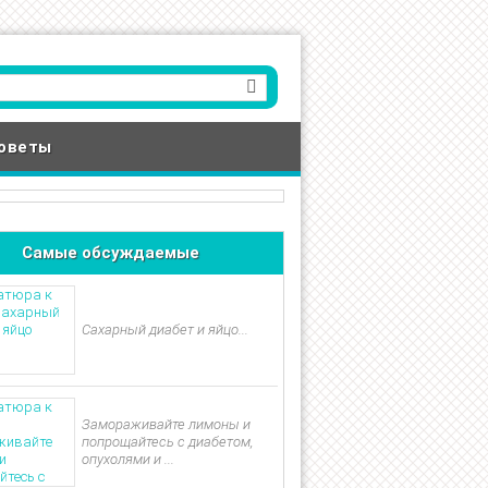
оветы
Самые обсуждаемые
Сахарный диабет и яйцо...
Замораживайте лимоны и
попрощайтесь с диабетом,
опухолями и ...