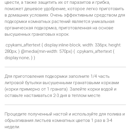
цвести, а также защитить их от паразитов и грибка,
поможет дешевое удобрение, которое легко приготовить
в домашних условиях. Очень эффективным средством для
подкормки комнатных растений является уникальная
органическая подкормка, приготовленная на основе
высушенных гранатовых корок.
.cpykami_aftertext { display:inline-block; width: 336px; height:
280px; } @media(min-width: 570px) { .cpykami_aftertext {
display:none; } }
Для приготовления подкормки заполните 1/4 часть
литровой бутылки высушенными гранатовыми корками
(корки примерно от 1 граната). Залейте корки водой и
оставьте настаиваться 2-3 дня в теплом месте.
Процедите полученный настой и используйте для полива и
обрызгивания листьев комнатных цветов 1 раз в 3-4
недели.