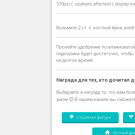
570px) { .cpykami_aftertext { display:non
Возьмите 2 ст. л. костной муки, вле
Пролейте удобрение по влажноватой
подкормки будет достаточно, чтобы 
на долгое время!
Награда для тех, кто дочитал д
Выбирайте в награду то, что вам бол
умом 🙂 В нашем канале вы сможете
Стройная фигура
Уютный до