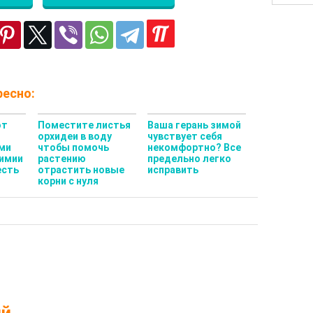
есно:
от
Поместите листья
Ваша герань зимой
орхидеи в воду
чувствует себя
ми
чтобы помочь
некомфортно? Все
Химии
растению
предельно легко
есть
отрастить новые
исправить
корни с нуля