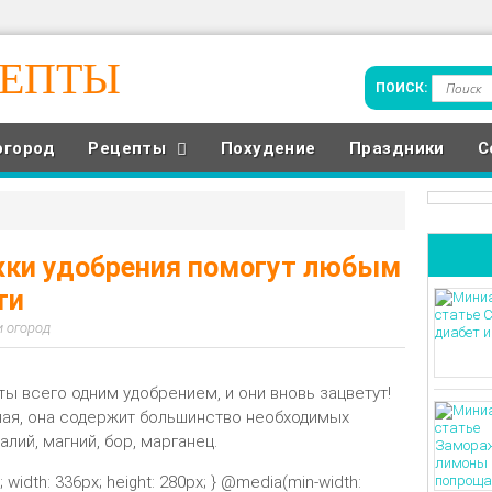
ЦЕПТЫ
огород
Рецепты
Похудение
Праздники
С
жки удобрения помогут любым
ти
и огород
ы всего одним удобрением, и они вновь зацветут!
ная, она содержит большинство необходимых
лий, магний, бор, марганец.
k; width: 336px; height: 280px; } @media(min-width: