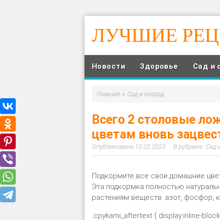
ЛУЧШИЕ РЕ
Новости
Здоровье
Сад и 
»
Главная
Сад и огород
Всего 2 столовые ло
цветам вновь зацвес
13.02.2023
Сад 
Подкормите все свои домашние цвет
Эта подкормка полностью натураль
растениям веществ: азот, фосфор, ка
.cpykami_aftertext { display:inline-bloc