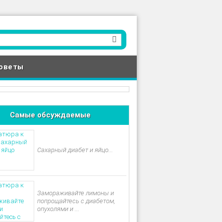
оветы
Самые обсуждаемые
Сахарный диабет и яйцо...
Замораживайте лимоны и
попрощайтесь с диабетом,
опухолями и ...