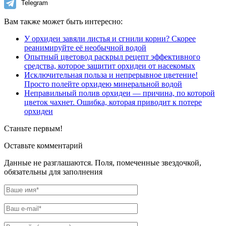
Telegram
Вам также может быть интересно:
У орхидеи завяли листья и сгнили корни? Скорее
реанимируйте её необычной водой
Опытный цветовод раскрыл рецепт эффективного
средства, которое защитит орхидеи от насекомых
Исключительная польза и непрерывное цветение!
Просто полейте орхидею минеральной водой
Неправильный полив орхидеи — причина, по которой
цветок чахнет. Ошибка, которая приводит к потере
орхидеи
Станьте первым!
Оставьте комментарий
Данные не разглашаются. Поля, помеченные звездочкой,
обязательны для заполнения