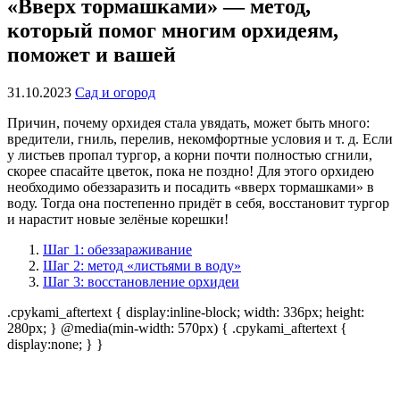
«Вверх тормашками» — метод,
который помог многим орхидеям,
поможет и вашей
31.10.2023
Сад и огород
Причин, почему орхидея стала увядать, может быть много:
вредители, гниль, перелив, некомфортные условия и т. д. Если
у листьев пропал тургор, а корни почти полностью сгнили,
скорее спасайте цветок, пока не поздно! Для этого орхидею
необходимо обеззаразить и посадить «вверх тормашками» в
воду. Тогда она постепенно придёт в себя, восстановит тургор
и нарастит новые зелёные корешки!
Шаг 1: обеззараживание
Шаг 2: метод «листьями в воду»
Шаг 3: восстановление орхидеи
.cpykami_aftertext { display:inline-block; width: 336px; height:
280px; } @media(min-width: 570px) { .cpykami_aftertext {
display:none; } }