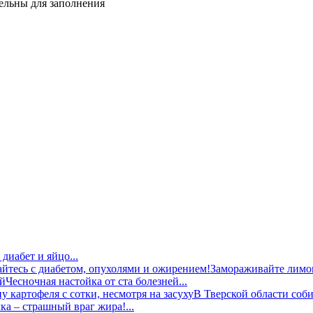
тельны для заполнения
диабет и яйцо...
Замораживайте лимон
Чесночная настойка от ста болезней...
В Тверской области соби
ка – страшный враг жира!...