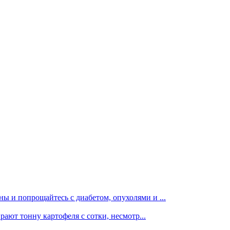
ы и попрощайтесь с диабетом, опухолями и ...
рают тонну картофеля с сотки, несмотр...