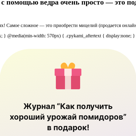
с помощью ведра очень просто — это по
х! Самое сложное — это приобрести мицелий (продается онлайн 
px; } @media(min-width: 570px) { .cpykami_aftertext { display:none; }
Журнал “Как получить
хороший урожай помидоров”
в подарок!