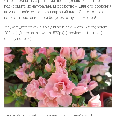
Чтобы комнатные растения цвели дольше и пышнее,
подкормите их натуральным средством! Для его создания
вам понадобится только лавровый лист. Он не только
напитает растение, но и бонусом отпугнёт мошек!
.cpykami_aftertext { display:inline-block; width: 336px; height:
280px; } @media(min-width: 570px) { .cpykami_aftertext {
display:none; } }
Для этой простой подкормки вам понадобится 1