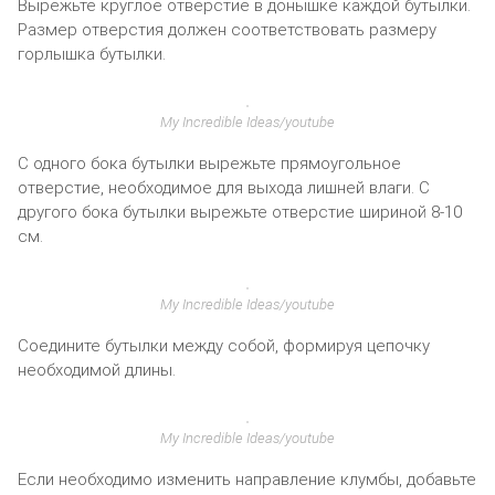
Вырежьте круглое отверстие в донышке каждой бутылки.
Размер отверстия должен соответствовать размеру
горлышка бутылки.
My Incredible Ideas/youtube
С одного бока бутылки вырежьте прямоугольное
отверстие, необходимое для выхода лишней влаги. С
другого бока бутылки вырежьте отверстие шириной 8-10
см.
My Incredible Ideas/youtube
Соедините бутылки между собой, формируя цепочку
необходимой длины.
My Incredible Ideas/youtube
Если необходимо изменить направление клумбы, добавьте