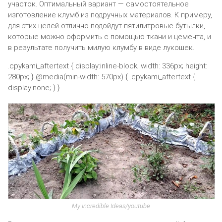
участок. Оптимальный вариант — самостоятельное
изготовление клумб из подручных материалов. К примеру,
для этих целей отлично подойдут пятилитровые бутылки,
которые можно оформить с помощью ткани и цемента, и
в результате получить милую клумбу в виде лукошек.
.cpykami_aftertext { display:inline-block; width: 336px; height:
280px; } @media(min-width: 570px) { .cpykami_aftertext {
display:none; } }
My Incredible Ideas/youtube