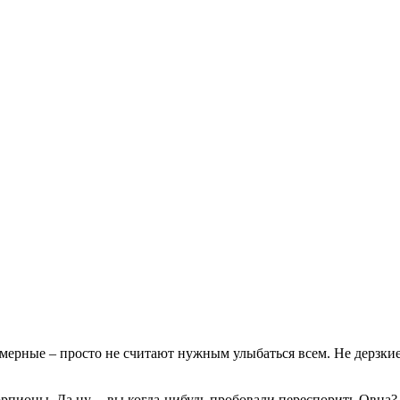
мерные – просто не считают нужным улыбаться всем. Не дерзкие 
орпионы. Да ну, – вы когда-нибудь пробовали переспорить Овна?