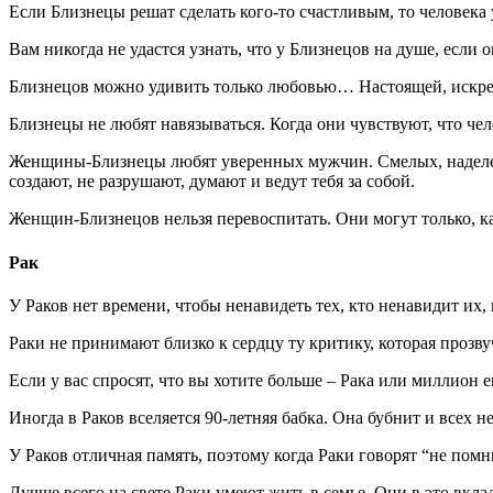
Если Близнецы решат сделать кого-то счастливым, то человека 
Вам никогда не удастся узнать, что у Близнецов на душе, если 
Близнецов можно удивить только любовью… Настоящей, искре
Близнецы не любят навязываться. Когда они чувствуют, что чел
Женщины-Близнецы любят уверенных мужчин. Смелых, наделенн
создают, не разрушают, думают и ведут тебя за собой.
Женщин-Близнецов нельзя перевоспитать. Они могут только, ка
Рак
У Раков нет времени, чтобы ненавидеть тех, кто ненавидит их,
Раки не принимают близко к сердцу ту критику, которая прозву
Если у вас спросят, что вы хотите больше – Рака или миллион 
Иногда в Раков вселяется 90-летняя бабка. Она бубнит и всех н
У Раков отличная память, поэтому когда Раки говорят “не помн
Лучше всего на свете Раки умеют жить в семье. Они в это вк