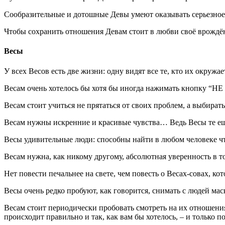
Сообразительные и дотошные Девы умеют оказывать серьезное 
Чтобы сохранить отношения Девам стоит в любви своё врождён
Весы
У всех Весов есть две жизни: одну видят все те, кто их окружа
Весам очень хотелось бы хотя бы иногда нажимать кнопку “НЕ
Весам стоит учиться не прятаться от своих проблем, а выбирать
Весам нужны искренние и красивые чувства… Ведь Весы те ещ
Весы удивительные люди: способны найти в любом человеке ч
Весам нужна, как никому другому, абсолютная уверенность в то
Нет повести печальнее на свете, чем повесть о Весах-совах, к
Весы очень редко пробуют, как говорится, снимать с людей ма
Весам стоит периодически пробовать смотреть на их отношения с
происходит правильно и так, как вам бы хотелось, – и только 