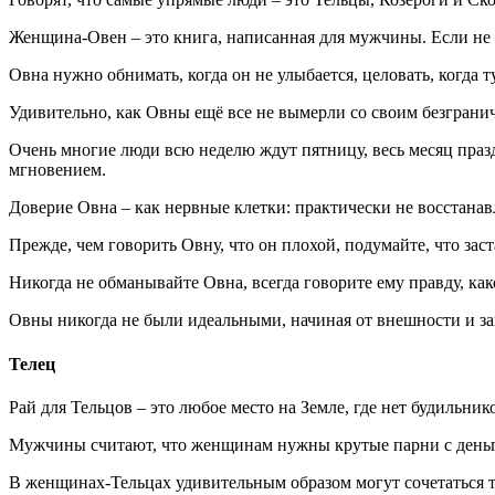
Женщина-Овен – это книга, написанная для мужчины. Если не п
Овна нужно обнимать, когда он не улыбается, целовать, когда ту
Удивительно, как Овны ещё все не вымерли со своим безгран
Очень многие люди всю неделю ждут пятницу, весь месяц празд
мгновением.
Доверие Овна – как нервные клетки: практически не восстанав
Прежде, чем говорить Овну, что он плохой, подумайте, что з
Никогда не обманывайте Овна, всегда говорите ему правду, к
Овны никогда не были идеальными, начиная от внешности и зак
Телец
Рай для Тельцов – это любое место на Земле, где нет будильник
Мужчины считают, что женщинам нужны крутые парни с деньг
В женщинах-Тельцах удивительным образом могут сочетаться та