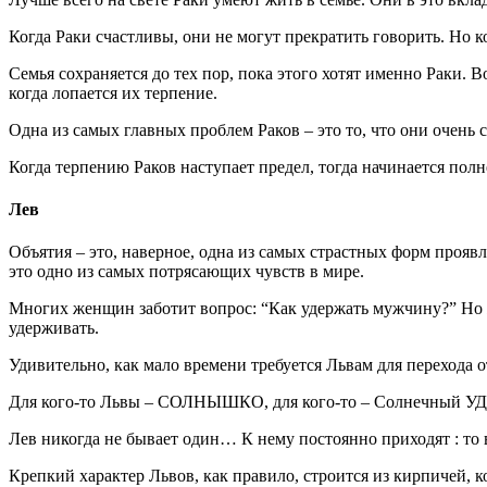
Когда Раки счастливы, они не могут прекратить говорить. Но ко
Семья сохраняется до тех пор, пока этого хотят именно Раки. 
когда лопается их терпение.
Одна из самых главных проблем Раков – это то, что они очен
Когда терпению Раков наступает предел, тогда начинается пол
Лев
Объятия – это, наверное, одна из самых страстных форм проявл
это одно из самых потрясающих чувств в мире.
Многих женщин заботит вопрос: “Как удержать мужчину?” Но 
удерживать.
Удивительно, как мало времени требуется Львам для перехода о
Для кого-то Львы – СОЛНЫШКО, для кого-то – Солнечный 
Лев никогда не бывает один… К нему постоянно приходят : то в
Крепкий характер Львов, как правило, строится из кирпичей, к