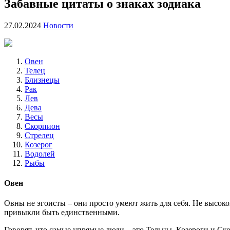
Забавные цитаты о знаках зодиака
27.02.2024
Новости
Овен
Телец
Близнецы
Рак
Лев
Дева
Весы
Скорпион
Стрелец
Козерог
Водолей
Рыбы
Овен
Овны не эгоисты – они просто умеют жить для себя. Не высоко
привыкли быть единственными.
Говорят, что самые упрямые люди – это Тельцы, Козероги и Ск