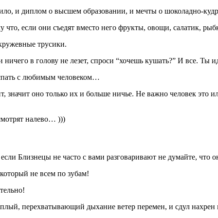
ило, и диплом о высшем образовании, и мечты о шоколадно-кудр
му что, если они съедят вместо него фрукты, овощи, салатик, ры
 кружевные трусики.
ли ничего в голову не лезет, спроси “хочешь кушать?” И все. Ты
и спать с любимым человеком…
 значит оно только их и больше ничье. Не важно человек это ил
смотрят налево… )))
если Близнецы не часто с вами разговаривают не думайте, что он
который не всем по зубам!
ательно!
тёплый, перехватывающий дыхание ветер перемен, и сдул нахрен 