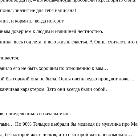
онял, значит не для тебя написана!
пит, и кормить, когда истерит.
ичным доверием к людям и излишней честностью.
ника, весь год лета, и всю жизнь счастья. А Овны считают, чт
ливается.
аставило его не быть хорошим по отношению к вам…
акой бы горькой она не была. Овны очень редко прощают ложь…
анчивая характером. Зато они всегда были собой.
ов, понедельников и начальников.
ами… Но 90% Тельцов выбрали бы медведя из мультика про Ма
, без которой жить нельзя, и та с которой жить невозможно…