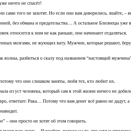
уже ничто не спасёт!
они сами того не захотят. Но если они вам доверились, знайте, – 
нней, без обмана и предательства… А остальное Близнецы уже
овек относится к ним не как раньше, они начинают отдаляться.
ых мозгами, не жующих вату. Мужчин, которые решают, берут 
к волны, разбиться о скалу под названием “настоящий мужчина”
 потому что они слишком заняты, любя тех, кто любит их.
чала из уст человека, который сам в этой жизни ничего не добилс
евро, ответьте: Рака… Потому что вам денег всё равно не дадут, 
енавидит.
ю” – они просто не хотят об этом говорить.
ладывают всю душу… И вообще, похоже на то, что семью придума