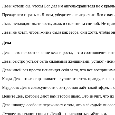
Львы хотели бы, чтобы Бог дал им ангела-хранителя не с крыл
Прежде чем играть со Львом, убедитесь не играет ли Лев с ва
Львы ненавидят льстивость, ложь и сплетни за спиной. Не нравит
Львы не хотят, чтобы жизнь была как зебра, они хотят, чтобы о
Дева
Дева – это не соотношение веса и роста, – это соотношение инт
Девы быстро устают быть сильными женщинами, устают «поним
Девы иной раз просто ненавидят себя за то, что все воспринима
Когда Дева что-то спрашивает – лучше ответить правду, так как 
Мудрость Дев в совокупности с хитростью даёт такой эффект, 
Цените Дев, которые дают вам второй шанс. Это значит, что их
Дева никогда особо не переживает о том, что в её судьбе много
Лучшее окончание спора с Девой – притвориться мёртвым.