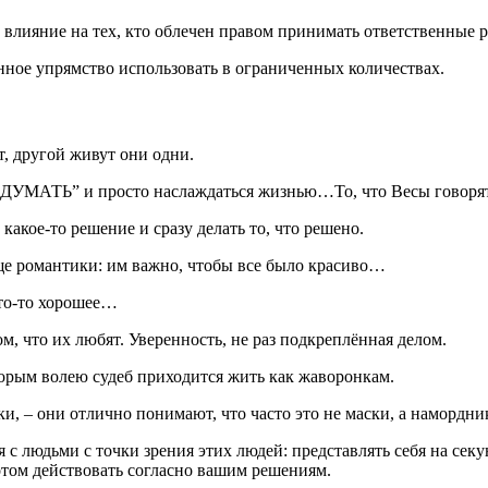
влияние на тех, кто облечен правом принимать ответственные р
ное упрямство использовать в ограниченных количествах.
ет, другой живут они одни.
 ДУМАТЬ” и просто наслаждаться жизнью…То, что Весы говорят, 
 какое-то решение и сразу делать то, что решено.
е романтики: им важно, чтобы все было красиво…
то-то хорошее…
м, что их любят. Уверенность, не раз подкреплённая делом.
оторым волею судеб приходится жить как жаворонкам.
ски, – они отлично понимают, что часто это не маски, а наморд
 людьми с точки зрения этих людей: представлять себя на секунд
потом действовать согласно вашим решениям.