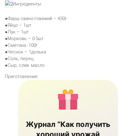
Ингредиенты:
●Фарш свино-говяжий – 450г
●Яйцо – 1шт.
●Лук – 1шт.
●Морковь – 0.5шт.
●Сметана -100г
●Чеснок – 1долька
●Соль, перец
●Сыр, слив. масло
Приготовление:
Журнал “Как получить
хороший урожай