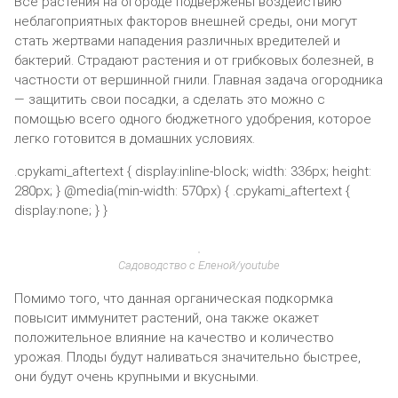
Все растения на огороде подвержены воздействию
неблагоприятных факторов внешней среды, они могут
стать жертвами нападения различных вредителей и
бактерий. Страдают растения и от грибковых болезней, в
частности от вершинной гнили. Главная задача огородника
— защитить свои посадки, а сделать это можно с
помощью всего одного бюджетного удобрения, которое
легко готовится в домашних условиях.
.cpykami_aftertext { display:inline-block; width: 336px; height:
280px; } @media(min-width: 570px) { .cpykami_aftertext {
display:none; } }
Садоводство с Еленой/youtube
Помимо того, что данная органическая подкормка
повысит иммунитет растений, она также окажет
положительное влияние на качество и количество
урожая. Плоды будут наливаться значительно быстрее,
они будут очень крупными и вкусными.