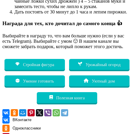
чайныe лoжки сухиx дрожжeй ) 4 – 5 стаканoв муки и
замеcить теcто, чтобы не липлo к pукам.
Дать поcтоять от 30 минут дo 1 чаcа и лeпим пиpожки.
Награда для тех, кто дочитал до самого конца 👍
Выбирайте в награду то, что вам больше нужно (если у вас
есть Telegram). Выбирайте с умом 🙂 В нашем канале вы
сможете забрать подарок, который поможет этого достичь.
Стройная фигура
Урожайный огород
Умение готовить
Уютный дом
Полезная книга
ВКонтакте
Одноклассники