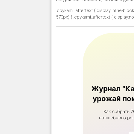
.cpykami_aftertext { display:inline-bloc
570px) { .cpykami_aftertext { display:non
Журнал “Ка
урожай пом
Как собрать 7
волшебного рос