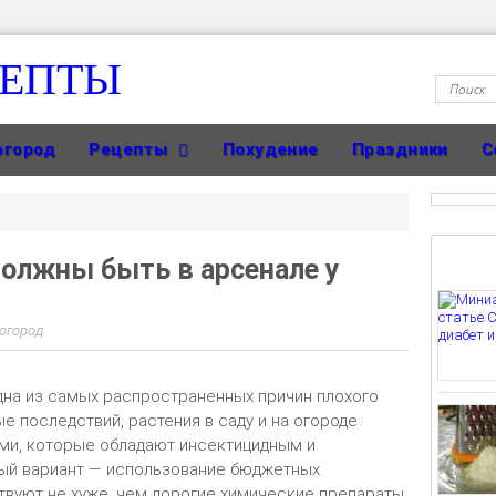
ЦЕПТЫ
огород
Рецепты
Похудение
Праздники
С
должны быть в арсенале у
 огород
дна из самых распространенных причин плохого
е последствий, растения в саду и на огороде
ми, которые обладают инсектицидным и
ый вариант — использование бюджетных
твуют не хуже, чем дорогие химические препараты.