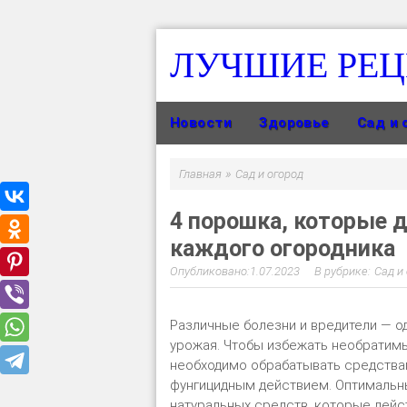
ЛУЧШИЕ РЕ
Новости
Здоровье
Сад и 
»
Главная
Сад и огород
4 порошка, которые 
каждого огородника
1.07.2023
Сад и
Различные болезни и вредители — о
урожая. Чтобы избежать необратимы
необходимо обрабатывать средства
фунгицидным действием. Оптимальн
натуральных средств, которые дейс