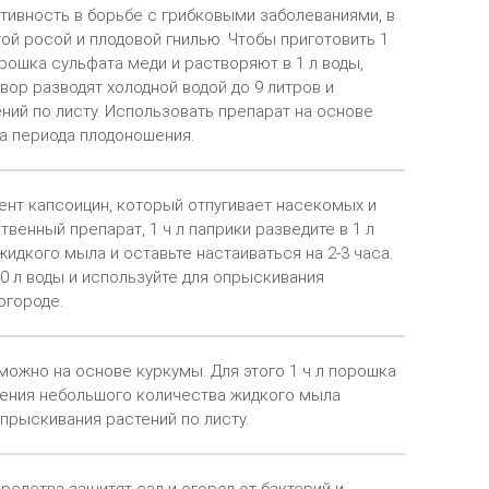
ивность в борьбе с грибковыми заболеваниями, в
ой росой и плодовой гнилью. Чтобы приготовить 1
орошка сульфата меди и растворяют в 1 л воды,
твор разводят холодной водой до 9 литров и
ний по листу. Использовать препарат на основе
а периода плодоношения.
нт капсоицин, который отпугивает насекомых и
венный препарат, 1 ч л паприки разведите в 1 л
жидкого мыла и оставьте настаиваться на 2-3 часа.
10 л воды и используйте для опрыскивания
огороде.
можно на основе куркумы. Для этого 1 ч л порошка
вления небольшого количества жидкого мыла
прыскивания растений по листу.