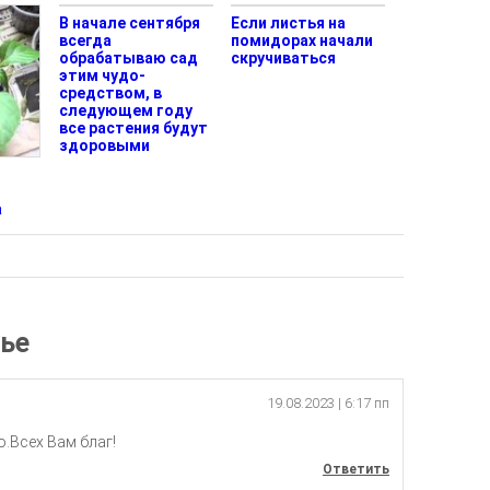
В начале сентября
Если листья на
всегда
помидорах начали
обрабатываю сад
скручиваться
этим чудо-
средством, в
следующем году
все растения будут
здоровыми
а
тье
19.08.2023
| 6:17 пп
.Всех Вам благ!
Ответить