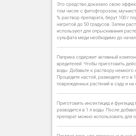
Это средство доказало свою эффект
том числе с фитофторозом, мучнист
% раствор препарата, берут 100 г п
нагретой до 50 градусов. Затем рас
используют для опрыскивания расте
сульфата меди необходимо до начал
Паприка содержит активный компоне
вредителей. Чтобы приготовить дейст
воды. Добавьте к раствору немного 
Процедите настой, разведите его в 
поврежденных растений в саду и на 
Приготовить инсектицид и фунгицид 
разводится в 1 л воды. После доба
препарат можно использовать для о