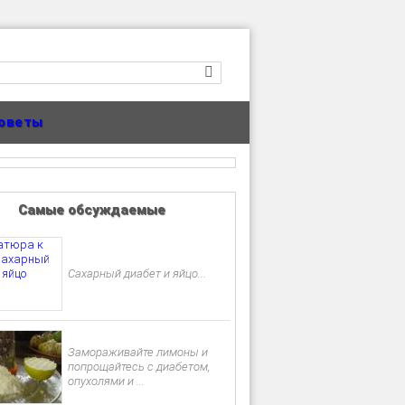
оветы
Самые обсуждаемые
Сахарный диабет и яйцо...
Замораживайте лимоны и
попрощайтесь с диабетом,
опухолями и ...