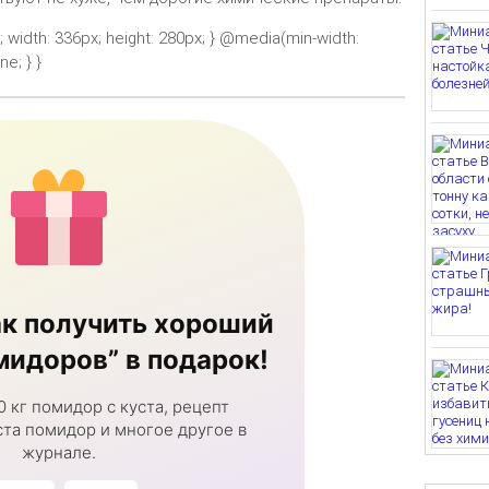
k; width: 336px; height: 280px; } @media(min-width:
e; } }
к получить хороший
идоров” в подарок!
0 кг помидор с куста, рецепт
та помидор и многое другое в
журнале.