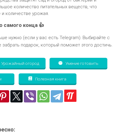
редства защитят сад и огород от бактерий и
ольшое количество питательных веществ, что
 и количестве урожая.
о самого конца 👍
ьше нужно (если у вас есть Telegram). Выбирайте с
 забрать подарок, который поможет этого достичь.
Урожайный огород
Умение готовить
м
Полезная книга
есно: