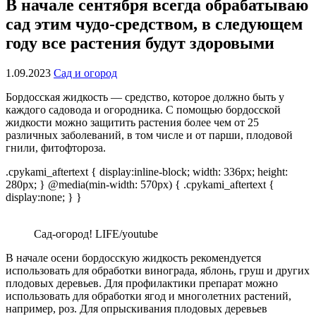
В начале сентября всегда обрабатываю
сад этим чудо-средством, в следующем
году все растения будут здоровыми
1.09.2023
Сад и огород
Бордосская жидкость — средство, которое должно быть у
каждого садовода и огородника. С помощью бордосской
жидкости можно защитить растения более чем от 25
различных заболеваний, в том числе и от парши, плодовой
гнили, фитофтороза.
.cpykami_aftertext { display:inline-block; width: 336px; height:
280px; } @media(min-width: 570px) { .cpykami_aftertext {
display:none; } }
Сад-огород! LIFE/youtube
В начале осени бордосскую жидкость рекомендуется
использовать для обработки винограда, яблонь, груш и других
плодовых деревьев. Для профилактики препарат можно
использовать для обработки ягод и многолетних растений,
например, роз. Для опрыскивания плодовых деревьев