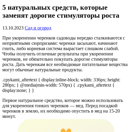
5 натуральных средств, которые
заменят дорогие стимуляторы роста
13.10.2023
Сад и огород
При укоренении черенков садоводы нередко сталкиваются с
неприятными сюрпризами: черенки засыхают, начинают
гнить, либо корневая система вырастает слишком слабой.
Чтобы получить отличные результаты при укоренении
черенков, не обязательно покупать дорогие стимуляторы
роста. Дать черенкам все необходимые питательные вещества
могут обычные натуральные продукты.
.cpykami_aftertext { display:inline-block; width: 336px; height:
280px; } @media(min-width: 570px) { .cpykami_aftertext {
display:none; } }
Первое натуральное средство, которое можно использовать
для укоренения тонких черенков — мед. Перед посадкой
черенков в землю, их необходимо опустить в мед на 15-20
минут.