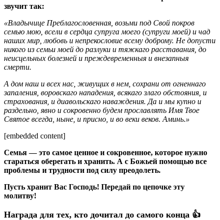
звучит так:
«Владычице Преблагословенная, возьми под Свой покров
семью мою, всели в сердца супруга моего (супруги моей) и чад
наших мир, любовь и непрекословие всему доброму. Не допусти
никого из семьи моей до разлуки и тяжкаго расставания, до
неисцельных болезней и преждевременныя и внезапныя
смерти.
А дом наш и всех нас, живущих в нем, сохрани от огненнаго
запаления, воровскаго нападения, всякаго злаго обстояния, и
страхования, и диавольскаго наваждения. Да и мы купно и
раздельно, явно и сокровенно будем прославлять Имя Твое
Святое всегда, ныне, и присно, и во веки веков. Аминь.»
[embedded content]
Семья — это самое ценное и сокровенное, которое нужно
стараться оберегать и хранить. А с Божьей помощью все
проблемы и трудности под силу преодолеть.
Пусть хранит Вас Господь! Передай по цепочке эту
молитву!
Награда для тех, кто дочитал до самого конца 👍