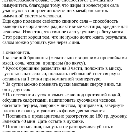
иммунитета, благодаря тому, что жиры и холестерин сала
участвуют в построении клеточных мембран клеток
иммунной системы человека.
Еще одно полезное свойство свиного сала – способность
выводить из организма радиоактивные частицы, вредные для
человека. Известно, что свиное сало улучшает работу мозга.
Этот рецепт хорош тем, что не нужно долго ждать результата,
салом можно угощать уже через 2 дня.
Понадобится.
1 кг свиной брюшины (желательно с хорошими прослойками
мяса), соль, чеснок, приправы (по вкусу).
* Кусок брюшины разделить на 3 части, положить в миску,
густо засыпать солью, положить небольшой гнет сверху и
оставить на 1 сутки при комнатной температуре.
* За сутки можно поменять куски местами сверху вниз, т.к.
они дадут сок.
* По истечении суток промыть сало под проточной водой,
обсушить салфетками, нашпиговать кусочками чеснока,
обсыпать перцем, лавровым листом, приправами, завернуть
плотно в фольгу и уложить в форму для запекания.
* Поставить в предварительно разогретую до 180 гр. духовку.
Запекать 40 мин. Дать остыть в духовке.
* После остывания, вынуть и не разворачивая убрать в
холодильник до полного остывания.