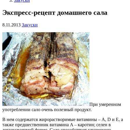
Закуски
Экспресс-рецепт домашнего сала
8.11.2013
Закуски
При умеренном
употреблении сало очень полезный продукт.
В нем содержатся жирорастворимые витамины – A, D и E, а
также предшественник витамина A – каротин; селен в
легкоусвояемой форме. Сало способствует улучшению