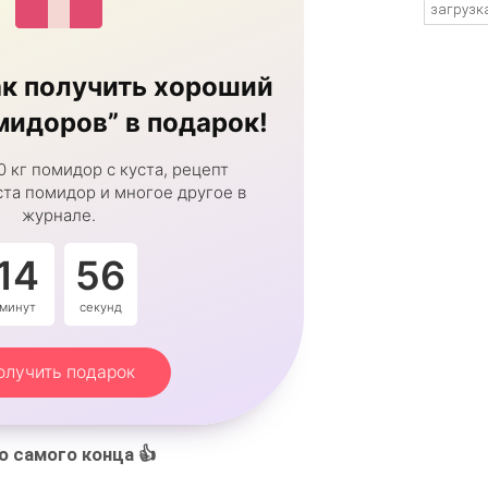
загрузка
к получить хороший
идоров” в подарок!
0 кг помидор с куста, рецепт
та помидор и многое другое в
журнале.
14
55
минут
секунд
олучить подарок
о самого конца 👍