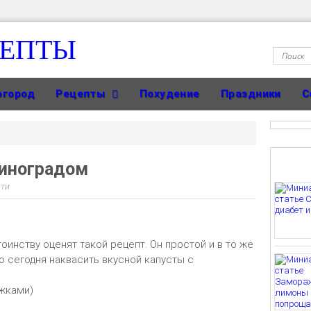
ЦЕПТЫ
огород
Рецепты
Похудение
Праздники
С
виноградом
ти
инству оценят такой рецепт. Он простой и в то же
 сегодня наквасить вкусной капусты с
ыжками)