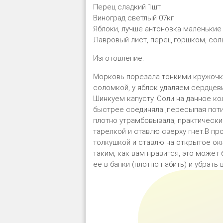
Перец сладкий 1шт
Виноград светлый 07кг
Яблоки, лучше антоновка маленькие 
Лавровый лист, перец горшком, соль
Изготовление:
Морковь порезала тонкими кружочка
соломкой, у яблок удаляем сердцев
Шинкуем капусту. Соли на данное ко
быстрее соединяла ,пересыпая поти
плотно утрамбовывала, практически
тарелкой и ставлю сверху гнет.В п
толкушкой и ставлю на открытое окн
таким, как вам нравится, это может
ее в банки (плотно набить) и убрать