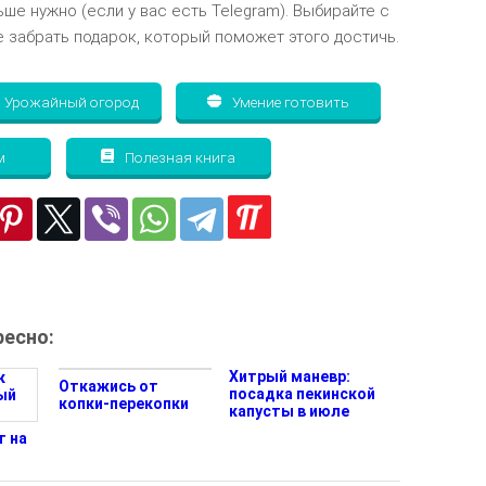
ьше нужно (если у вас есть Telegram). Выбирайте с
 забрать подарок, который поможет этого достичь.
Урожайный огород
Умение готовить
м
Полезная книга
есно:
Хитрый маневр:
Откажись от
посадка пекинской
копки-перекопки
капусты в июле
т на