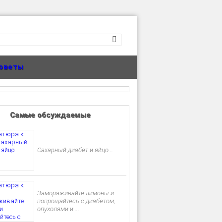
оветы
Самые обсуждаемые
Сахарный диабет и яйцо...
Замораживайте лимоны и
попрощайтесь с диабетом,
опухолями и ...