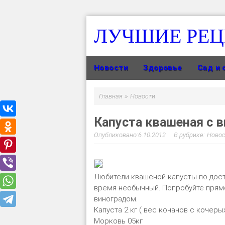
ЛУЧШИЕ РЕ
Новости
Здоровье
Сад и 
»
Главная
Новости
Капуста квашеная с 
6.10.2012
Новос
Любители квашеной капусты по досто
время необычный. Попробуйте прямо
виноградом.
Капуста 2 кг ( вес кочанов с кочер
Морковь 05кг