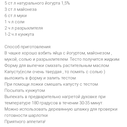
5 ст л натурального йогурта 1,5%
3 ст л майонеза
6 ст л муки
1 ч л соли
2 ч л разрыхлителя
1-2 ч л кунжута
Способ приготовления:
В чашке хорошо взбить яйца с йогуртом, майонезом ,
мукой, солью и разрыхлителем. Тесто получится жидким.
Форму для выпечки смазать растительным маслом.
Капусту(если очень твердая , то помять с солью )
выложить в форму и залить тестом.
При помощи ложки смешать капусту с тестом.
Посыпать кунжутом.
Выпекать в предварительно нагретой духовке при
температуре 180 градусов в течении 30-35 минут.
Можно использовать деревянную шпажку для проверки
готовности шарлотки.
Приятного аппетита!