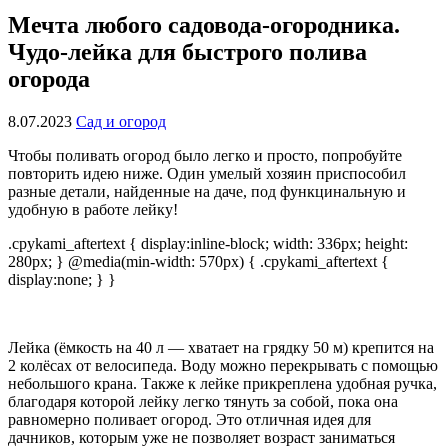
Мечта любого садовода-огородника.
Чудо-лейка для быстрого полива
огорода
8.07.2023
Сад и огород
Чтобы поливать огород было легко и просто, попробуйте
повторить идею ниже. Один умелый хозяин приспособил
разные детали, найденные на даче, под функцинальную и
удобную в работе лейку!
.cpykami_aftertext { display:inline-block; width: 336px; height:
280px; } @media(min-width: 570px) { .cpykami_aftertext {
display:none; } }
Лейка (ёмкость на 40 л — хватает на грядку 50 м) крепится на
2 колёсах от велосипеда. Воду можно перекрывать с помощью
небольшого крана. Также к лейке прикреплена удобная ручка,
благодаря которой лейку легко тянуть за собой, пока она
равномерно поливает огород. Это отличная идея для
дачников, которым уже не позволяет возраст заниматься