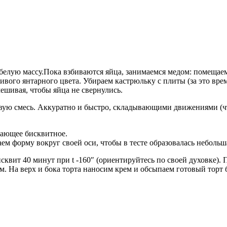
белую массу.Пока взбиваются яйца, занимаемся медом: помещаем
сивого янтарного цвета. Убираем кастрюльку с плиты (за это вр
мешивая, чтобы яйца не свернулись.
довую смесь. Аккуратно и быстро, складывающими движениями (
нающее бисквитное.
м форму вокруг своей оси, чтобы в тесте образовалась небольша
квит 40 минут при t -160″ (ориентируйтесь по своей духовке). 
. На верх и бока торта наносим крем и обсыпаем готовый торт