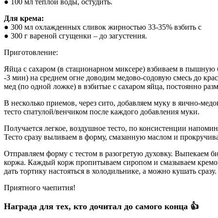
● 100 мл теплой воды, остудить.
Для крема:
● 300 мл охлажденных сливок жирностью 33-35% взбить с
● 300 г вареной сгущенки – до загустения.
Приготовление:
Яйца с сахаром (в стационарном миксере) взбиваем в пышную 
-3 мин) на среднем огне доводим медово-содовую смесь до кра
мед (по одной ложке) в взбитые с сахаром яйца, постоянно раз
В несколько приемов, через сито, добавляем муку в яично-ме
тесто спатулой/венчиком после каждого добавления муки.
Получается легкое, воздушное тесто, по консистенции напоми
Тесто сразу выливаем в форму, смазанную маслом и прокручивае
Отправляем форму с тестом в разогретую духовку. Выпекаем бис
коржа. Каждый корж пропитываем сиропом и смазываем кремом
дать тортику настояться в холодильнике, а можно кушать сразу.
Приятного чаепития!
Награда для тех, кто дочитал до самого конца 👍