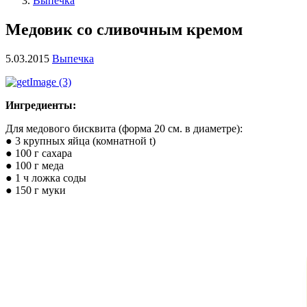
Выпечка
Медовик со сливочным кремом
5.03.2015
Выпечка
Ингредиенты:
Для медового бисквита (форма 20 см. в диаметре):
● 3 крупных яйца (комнатной t)
● 100 г сахара
● 100 г меда
● 1 ч ложка соды
● 150 г муки