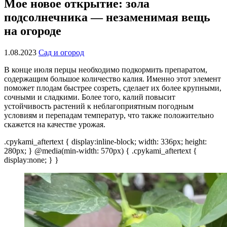
Мое новое открытие: зола
подсолнечника — незаменимая вещь
на огороде
1.08.2023
Сад и огород
В конце июля перцы необходимо подкормить препаратом,
содержащим большое количество калия. Именно этот элемент
поможет плодам быстрее созреть, сделает их более крупными,
сочными и сладкими. Более того, калий повысит
устойчивость растений к неблагоприятным погодным
условиям и перепадам температур, что также положительно
скажется на качестве урожая.
.cpykami_aftertext { display:inline-block; width: 336px; height:
280px; } @media(min-width: 570px) { .cpykami_aftertext {
display:none; } }