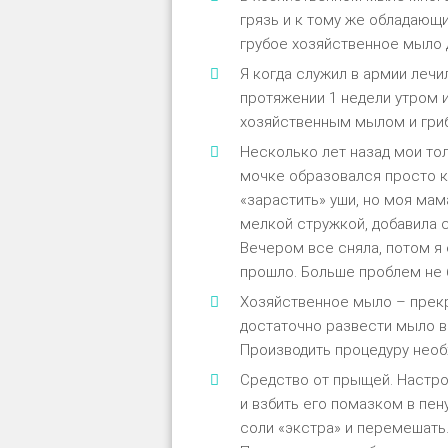
грязь и к тому же обладающ
грубое хозяйственное мыло д
Я когда служил в армии лечи
протяжении 1 недели утром 
хозяйственным мылом и гриб
Несколько лет назад мои то
мочке образовался просто к
«зарастить» уши, но моя мам
мелкой стружкой, добавила с
Вечером все сняла, потом я 
прошло. Больше проблем не 
Хозяйственное мыло – прекр
достаточно развести мыло в
Производить процедуру необ
Средство от прыщей. Настро
и взбить его помазком в пену.
соли «экстра» и перемешать