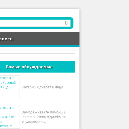
оветы
Самые обсуждаемые
Сахарный диабет и яйцо...
Замораживайте лимоны и
попрощайтесь с диабетом,
опухолями и ...