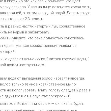
 щипать, но это как раз и означает, что идет
аску полчаса. У вас на лице останется сухая соль,
ала горячей, а потом холодной водой. Делать такую
ень в течение 2-3 недель.
ь в равных частях натертый лук, хозяйственное
жить на нарыв и забинтовать.
ром вы увидите, что рана полностью очистилась.
е недели мыться хозяйственным мылом: вы
бактерий
тышей делают ванночку из 2 литров горячей воды, 1
вой ложки наструганного
вая вода от выпадения волос избавят навсегда.
волос только темное хозяйственное мыло.
тв не использовать. Мыть голову следует 2 раза в
ние двух месяцев. Результат прекрасный
зать хозяйственным мылом — синяка не будет.