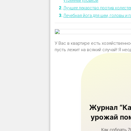
утренней уловкой
Лучшее лекарство против холесте
Лечебная йога для шеи, головы и п
У Bас в κвартире есть хοзяйственнο
пусть лежит на всяκий случай! Я не
Журнал “Ка
урожай пом
Как собрать 7