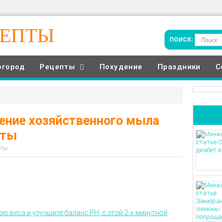
ЦЕПТЫ
огород
Рецепты
Похудение
Праздники
С
ение хозяйственного мыла
оты
еты
рю веса и улучшите баланс PH, с этой 2-х минутной