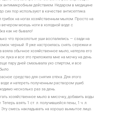
их антимикробным действием. Недаром в медицине
о сих пор используют в качестве антисептика.
л грибок на ногах хозяйственным мылом. Просто на
и вечером моешь ноги в холодной воде с
ка как не бывало!
лько что проколотые уши воспалились — сзади на
омок черный. Я уже настроилась снять сережки и
а взяла обычное хозяйственное мыло, натерла его
ок лука и все это приложила мне на мочку на день.
еще пару дней смазывала ухо спиртом, и все
было.
асное средство для снятия отёка. Для этого
 воде и натереть полученным раствором ушиб.
ходимо несколько раз за день.
гать хозяйственное мыло в мисочку, добавить воды
 Теперь взять 1 ст. л. получившейся пены, 1 ч. л.
. Эту смесь накладывать на хорошо вымытое лицо.