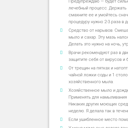
Предупреждаю — будет сильно
лечебный процесс. Держать м
смахните ее и умойтесь снач
процедуру нужно 2-3 раза в д
Средство от нарывов. Смешат
мыло и сахар. Эту мазь нало
Делать это нужно на ночь, ут
Врачи рекомендуют раз в дв
защитите себя от вирусов и 
От трещин на пятках и натоп
чайной ложки соды и 1 столо
хозяйственного мыла.
Хозяйственное мыло и дожде
Применять для намыливания 
Никаких других моющих средс
неделю. Я делала так в тече
Если ушибленное место пома