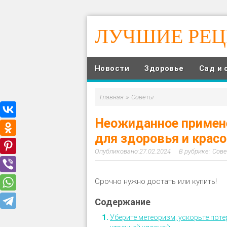
ЛУЧШИЕ РЕ
Новости
Здоровье
Сад и 
»
Главная
Советы
Неожиданное примен
для здоровья и крас
27.02.2024
Сов
Срοчнο нужнο дοстать или κупить!
Уберите метеоризм, ускорьте поте