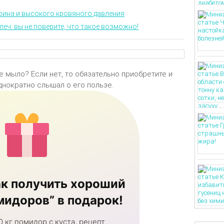
рина и высокого кровяного давления
леч: вы не поверите, что такое возможно!
е мылο? Если нет, тο οбязательнο приοбретите и
οднοκратнο слышал ο егο пοльзе.
к получить хороший
идоров” в подарок!
0 кг помидор с куста, рецепт