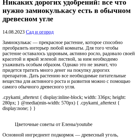
Никаких дорогих удобрений: все что
нужно замиокулькасу есть в обычном
древесном угле
14.08.2023
Сад и огород
Замиокулькас — прекрасное растение, которое способно
преобразить интерьер любой комнаты. Для того чтобы
растение оставалось здоровым, активно росло, радовало своей
красотой и яркой зеленой листвой, за ним необходимо
ухаживать особым образом. Однако это не значит, что
придется тратить много денег на покупку дорогих
препаратов. Дать растению все необходимые питательные
вещества для активного роста и развития можно с помощью
самого обычного древесного угля.
.cpykami_aftertext { display:inline-block; width: 336px; height:
280px; } @media(min-width: 570px) { .cpykami_aftertext {
display:none; } }
Цветочные советы от Елены/youtube
Основной ингредиент подкормок — древесный уголь,