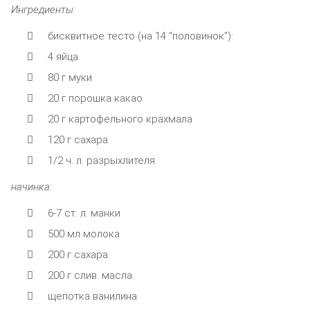
Ингредиенты:
бисквитное тесто (на 14 “половинок”):
4 яйца
80 г муки
20 г порошка какао
20 г картофельного крахмала
120 г сахара
1/2 ч. л. разрыхлителя
начинка:
6-7 cт. л. манки
500 мл молока
200 г сахара
200 г слив. масла
щепотка ванилина