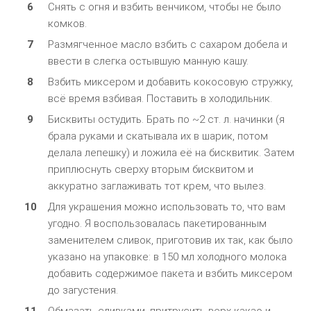
Снять с огня и взбить венчиком, чтобы не было
комков.
Размягченное масло взбить с сахаром добела и
ввести в слегка остывшую манную кашу.
Взбить миксером и добавить кокосовую стружку,
всё время взбивая. Поставить в холодильник.
Бисквиты остудить. Брать по ~2 ст. л. начинки (я
брала руками и скатывала их в шарик, потом
делала лепешку) и ложила её на бисквитик. Затем
приплюснуть сверху вторым бисквитом и
аккуратно заглаживать тот крем, что вылез.
Для украшения можно использовать то, что вам
угодно. Я воспользовалась пакетированным
заменителем сливок, приготовив их так, как было
указано на упаковке: в 150 мл холодного молока
добавить содержимое пакета и взбить миксером
до загустения.
Обмазать сливками, притрусить верх какао и