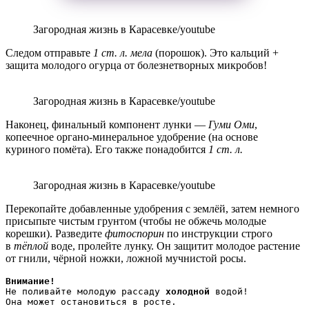
Загородная жизнь в Карасевке/youtube
Следом отправьте
1 ст. л. мела
(порошок). Это кальций +
защита молодого огурца от болезнетворных микробов!
Загородная жизнь в Карасевке/youtube
Наконец, финальный компонент лунки —
Гуми Оми
,
копеечное органо-минеральное удобрение (на основе
куриного помёта). Его также понадобится
1 ст. л.
Загородная жизнь в Карасевке/youtube
Перекопайте добавленные удобрения с землёй, затем немного
присыпьте чистым грунтом (чтобы не обжечь молодые
корешки). Разведите
фитоспорин
по инструкции строго
в
тёплой
воде, пролейте лунку. Он защитит молодое растение
от гнили, чёрной ножки, ложной мучнистой росы.
Внимание!
Не поливайте молодую рассаду 
холодной
 водой!

Она может остановиться в росте.