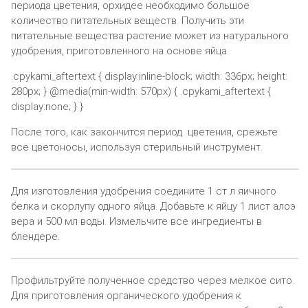
периода цветения, орхидее необходимо большое
количество питательных веществ. Получить эти
питательные вещества растение может из натурального
удобрения, приготовленного на основе яйца.
.cpykami_aftertext { display:inline-block; width: 336px; height:
280px; } @media(min-width: 570px) { .cpykami_aftertext {
display:none; } }
После того, как закончится период цветения, срежьте
все цветоносы, используя стерильный инструмент.
Для изготовления удобрения соедините 1 ст л яичного
белка и скорлупу одного яйца. Добавьте к яйцу 1 лист алоэ
вера и 500 мл воды. Измельчите все ингредиенты в
блендере.
Профильтруйте полученное средство через мелкое сито.
Для приготовления органического удобрения к