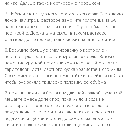
на час. Дальше также их стираем с порошком.
7. Добавьте в теплую воду перекись водорода (2 столовые
ложки на литр). В растворе замочите полотенца на 5-8
часов, можете оставить и на ночь. С утра обязательно
постирайте. Держать материал в таком растворе
слишком долго нельзя, ткань может начать портиться.
8. Возьмите большую эмалированную кастрюлю и
всыпьте туда горсть кальцинированной соды. Затем с
помощью крупной тёрки или ножа настрогайте в ту же
тару половину стандартного куска хозяйственного мыла.
Содержимое кастрюли перемешайте и залейте водой так,
чтобы она заняла примерно половину её объёма.
Затем щипцами для белья или длинной ложкой-шумовкой
мешайте смесь до тех пор, пока мыло и сода не
растворятся. После этого загружайте в кастрюлю
замусоленные полотенца и ставьте их на огонь. Когда
вода закипит, убавьте огонь до самого маленького и
кипятите содержимое кастрюли ещё минут пятнадцать.