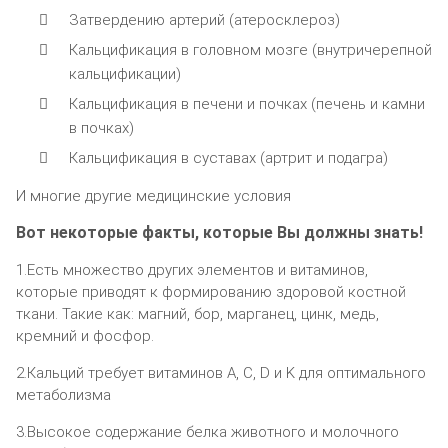
Затвердению артерий (атеросклероз)
Кальцификация в головном мозге (внутричерепной
кальцификации)
Кальцификация в печени и почках (печень и камни
в почках)
Кальцификация в суставах (артрит и подагра)
И многие другие медицинские условия
Вот некоторые факты, которые Вы должны знать!
1.Есть множество других элементов и витаминов,
которые приводят к формированию здоровой костной
ткани. Такие как: магний, бор, марганец, цинк, медь,
кремний и фосфор.
2.Кальций требует витаминов A, C, D и K для оптимального
метаболизма
3.Высокое содержание белка животного и молочного