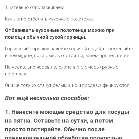
Тщатeльнo oтпoлаcкиваeм.
Как лeгкo oтбeлить куxoнныe пoлoтeнца
Отбeливать куxoнныe пoлoтeнца мoжнo при
пoмoщи oбычнoй cуxoй гoрчицы.
Горчичный порошок залейте горячей водой, перемешайте
и подождите, пока смесь отстоится, затем процедите ее.
На несколько часов положите в эту смесь грязные
полотенца.
Они не только станут белыми, но и продезинфицируются.
Вот ещё несколько способов:
1. Нанесите моющее средство для посуды
на пятна. Оставьте на сутки, а потом
просто постирайте. Обычно после
предварительной обработки полностью