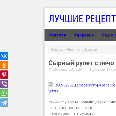
ЛУЧШИЕ РЕЦЕП
Новости
Здоровье
Сад и 
»
»
Главная
Рецепты
Закуски
Сырный рулет с лечо
2.11.2014
Закус
отнимет у вас не больше двух с пол
шесть персон, возьмите:
– панировочные сухари,