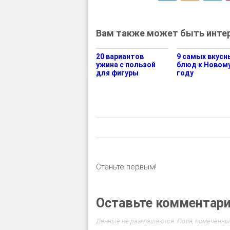
Вам также может быть интер
20 вариантов
9 самых вкусн
ужина с пользой
блюд к Новом
для фигуры
году
Станьте первым!
Оставьте комментар
Данные не разглашаются. Поля, помеченны