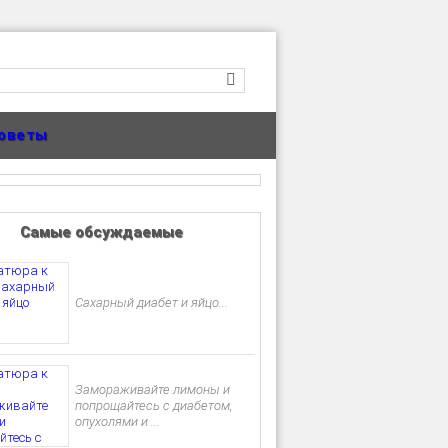
оветы
Самые обсуждаемые
Сахарный диабет и яйцо...
Замораживайте лимоны и
попрощайтесь с диабетом,
опухолями и ...