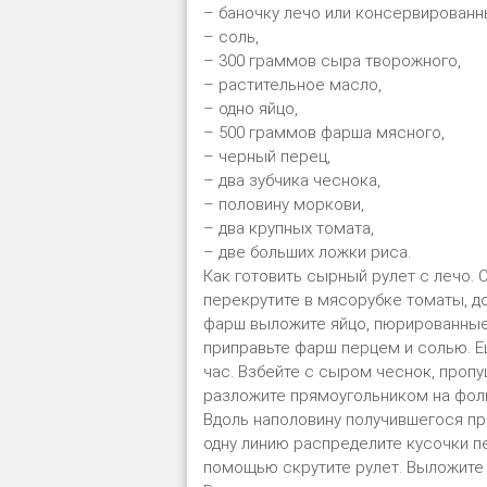
– баночку лечо или консервированн
– соль,
– 300 граммов сыра творожного,
– растительное масло,
– одно яйцо,
– 500 граммов фарша мясного,
– черный перец,
– два зубчика чеснока,
– половину моркови,
– два крупных томата,
– две больших ложки риса.
Как готовить сырный рулет с лечо. 
перекрутите в мясорубке томаты, д
фарш выложите яйцо, пюрированные 
приправьте фарш перцем и солью. Е
час. Взбейте с сыром чеснок, проп
разложите прямоугольником на фоль
Вдоль наполовину получившегося пр
одну линию распределите кусочки п
помощью скрутите рулет. Выложите 