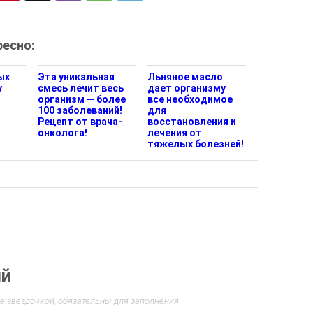
есно:
ых
Эта уникальная
Льняное масло
у
смесь лечит весь
дает организму
организм — более
все необходимое
100 заболеваний!
для
Рецепт от врача-
восстановления и
онколога!
лечения от
тяжелых болезней!
ий
е звездочкой, обязательны для заполнения