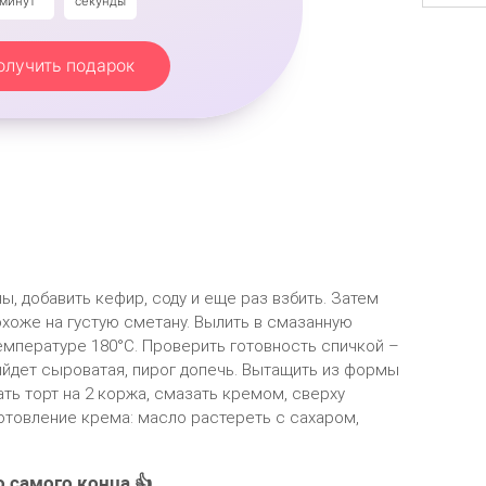
минут
секунды
олучить подарок
ы, добавить кефир, соду и еще раз взбить. Затем
охоже на густую сметану. Вылить в смазанную
мпературе 180°С. Проверить готовность спичкой –
выйдет сыроватая, пирог допечь. Вытащить из формы
ать торт на 2 коржа, смазать кремом, сверху
отовление крема: масло растереть с сахаром,
о самого конца 👍