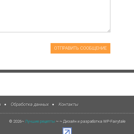
а
Обработка данных
Контакты
©
2026
~
Лучшие рецепты
~ ~ Дизайн и разработка WP-Fairytale