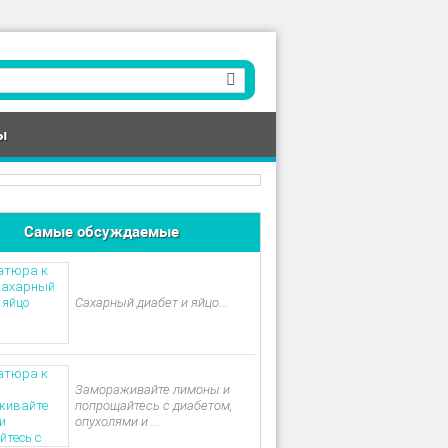
ы
Самые обсуждаемые
Сахарный диабет и яйцо...
Замораживайте лимоны и
попрощайтесь с диабетом,
опухолями и ...