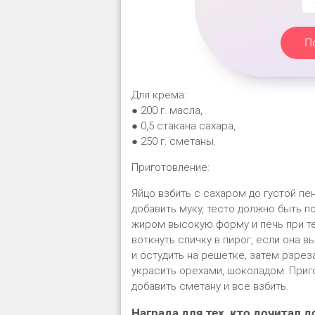
П
Для крема:
● 200 г. масла,
● 0,5 стакана сахара,
● 250 г. сметаны.
Приготовление:
Яйцо взбить с сахаром до густой пен
добавить муку, тесто должно быть п
жиром высокую форму и печь при те
воткнуть спичку в пирог, если она 
и остудить на решетке, затем рзрез
украсить орехами, шоколадом. Приг
добавить сметану и все взбить.
Награда для тех, кто дочитал д