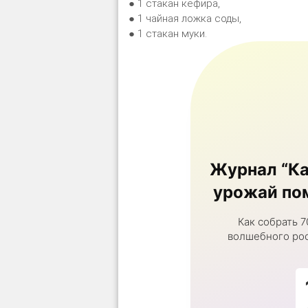
● 1 стакан кефира,
● 1 чайная ложка соды,
● 1 стакан муки.
Журнал “Ка
урожай пом
Как собрать 7
волшебного рос