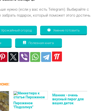
ьше нужно (если у вас есть Telegram). Выбирайте с
 забрать подарок, который поможет этого достичь.
Урожайный огород
Умение готовить
м
Полезная книга
сно:
Манник - очень
вкусный пирог для
Пироженое
ваших деток
"Подсолнух"