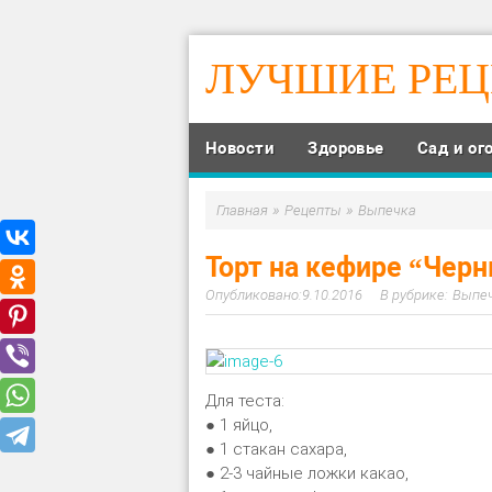
ЛУЧШИЕ РЕ
Новости
Здоровье
Сад и ог
»
»
Главная
Рецепты
Выпечка
Торт на кефире “Чер
9.10.2016
Выпе
Для теста:
● 1 яйцо,
● 1 стакан сахара,
● 2-3 чайные ложки какао,